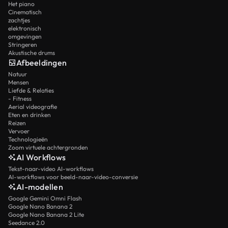
Het piano
Cinematisch
zachtjes
elektronisch
omgevingen
Stringeren
Akustische drums
Afbeeldingen
Natuur
Mensen
Liefde & Relaties
- Fitness
Aerial videografie
Eten en drinken
Reizen
Vervoer
Technologieën
Zoom virtuele achtergronden
AI Workflows
Tekst-naar-video AI-workflows
AI-workflows voor beeld-naar-video-conversie
AI-modellen
Google Gemini Omni Flash
Google Nano Banana 2
Google Nano Banana 2 Lite
Seedance 2.0