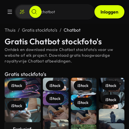
Inloggen
Thuis
Gratis stockfoto’s
Chatbot
Gratis Chatbot stockfoto's
Ontdek en download mooie Chatbot stockfoto's voor uw
website of elk project. Download gratis hoogwaardige
royaltyvrije Chatbot afbeeldingen.
Gratis stockfoto’s
iStock
iStock
iStock
iStock
iStock
iStock
iStock
iStock
Meer
bekijken
Exclusief: