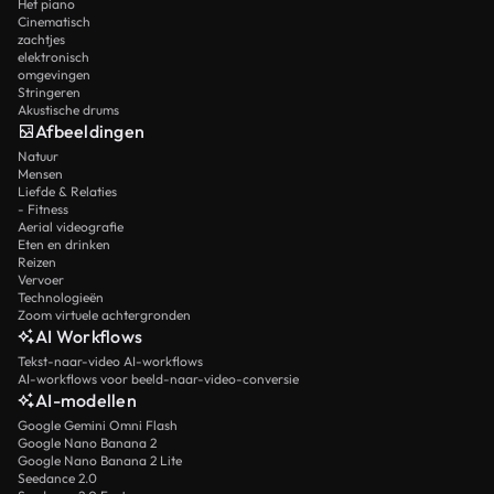
Het piano
Cinematisch
zachtjes
elektronisch
omgevingen
Stringeren
Akustische drums
Afbeeldingen
Natuur
Mensen
Liefde & Relaties
- Fitness
Aerial videografie
Eten en drinken
Reizen
Vervoer
Technologieën
Zoom virtuele achtergronden
AI Workflows
Tekst-naar-video AI-workflows
AI-workflows voor beeld-naar-video-conversie
AI-modellen
Google Gemini Omni Flash
Google Nano Banana 2
Google Nano Banana 2 Lite
Seedance 2.0