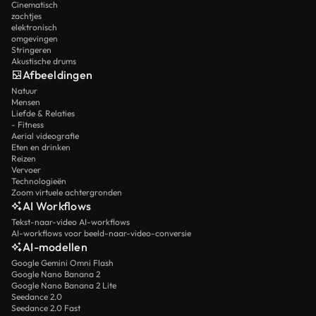
Cinematisch
zachtjes
elektronisch
omgevingen
Stringeren
Akustische drums
Afbeeldingen
Natuur
Mensen
Liefde & Relaties
- Fitness
Aerial videografie
Eten en drinken
Reizen
Vervoer
Technologieën
Zoom virtuele achtergronden
AI Workflows
Tekst-naar-video AI-workflows
AI-workflows voor beeld-naar-video-conversie
AI-modellen
Google Gemini Omni Flash
Google Nano Banana 2
Google Nano Banana 2 Lite
Seedance 2.0
Seedance 2.0 Fast