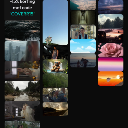
-15% korting
met code
Meer
"COVERR15"
bekijken