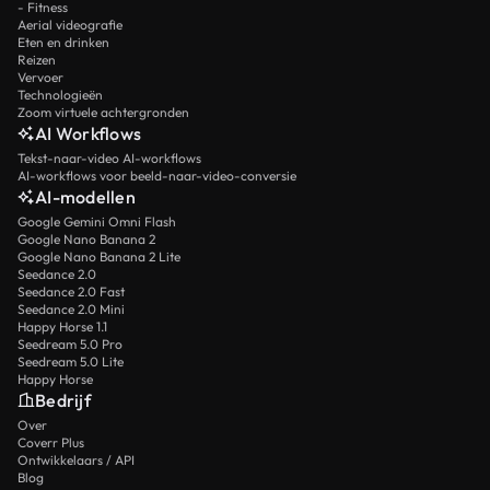
- Fitness
Aerial videografie
Eten en drinken
Reizen
Vervoer
Technologieën
Zoom virtuele achtergronden
AI Workflows
Tekst-naar-video AI-workflows
AI-workflows voor beeld-naar-video-conversie
AI-modellen
Google Gemini Omni Flash
Google Nano Banana 2
Google Nano Banana 2 Lite
Seedance 2.0
Seedance 2.0 Fast
Seedance 2.0 Mini
Happy Horse 1.1
Seedream 5.0 Pro
Seedream 5.0 Lite
Happy Horse
Bedrijf
Over
Coverr Plus
Ontwikkelaars / API
Blog