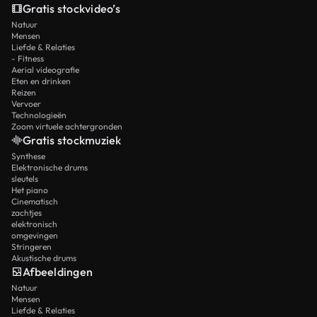
Gratis stockvideo’s
Natuur
Mensen
Liefde & Relaties
- Fitness
Aerial videografie
Eten en drinken
Reizen
Vervoer
Technologieën
Zoom virtuele achtergronden
Gratis stockmuziek
Synthese
Elektronische drums
sleutels
Het piano
Cinematisch
zachtjes
elektronisch
omgevingen
Stringeren
Akustische drums
Afbeeldingen
Natuur
Mensen
Liefde & Relaties