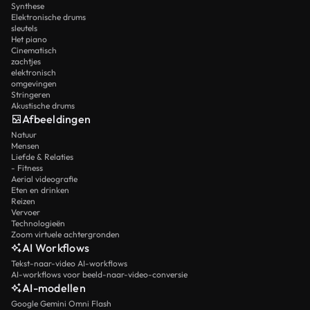
Synthese
Elektronische drums
sleutels
Het piano
Cinematisch
zachtjes
elektronisch
omgevingen
Stringeren
Akustische drums
Afbeeldingen
Natuur
Mensen
Liefde & Relaties
- Fitness
Aerial videografie
Eten en drinken
Reizen
Vervoer
Technologieën
Zoom virtuele achtergronden
AI Workflows
Tekst-naar-video AI-workflows
AI-workflows voor beeld-naar-video-conversie
AI-modellen
Google Gemini Omni Flash