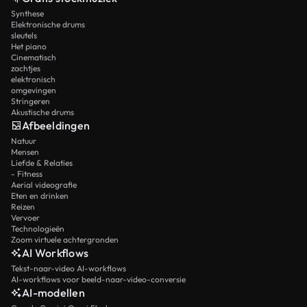
Synthese
Elektronische drums
sleutels
Het piano
Cinematisch
zachtjes
elektronisch
omgevingen
Stringeren
Akustische drums
Afbeeldingen
Natuur
Mensen
Liefde & Relaties
- Fitness
Aerial videografie
Eten en drinken
Reizen
Vervoer
Technologieën
Zoom virtuele achtergronden
AI Workflows
Tekst-naar-video AI-workflows
AI-workflows voor beeld-naar-video-conversie
AI-modellen