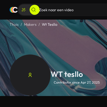
Thuis
Makers
Wt Tesllo
WT tesllo
Contributor since Apr 27, 2025