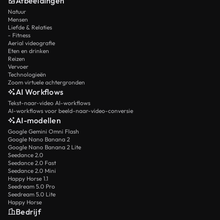
Afbeeldingen
Natuur
Mensen
Liefde & Relaties
- Fitness
Aerial videografie
Eten en drinken
Reizen
Vervoer
Technologieën
Zoom virtuele achtergronden
AI Workflows
Tekst-naar-video AI-workflows
AI-workflows voor beeld-naar-video-conversie
AI-modellen
Google Gemini Omni Flash
Google Nano Banana 2
Google Nano Banana 2 Lite
Seedance 2.0
Seedance 2.0 Fast
Seedance 2.0 Mini
Happy Horse 1.1
Seedream 5.0 Pro
Seedream 5.0 Lite
Happy Horse
Bedrijf