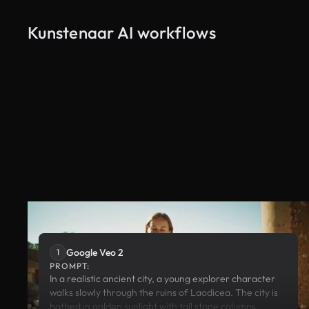
Kunstenaar AI workflows
Google Veo 2
Google Veo 2
1
PROMPT:
In a realistic ancient city, a young explorer character
walks slowly through the ruins of Laodicea. The city is
bathed in golden sunlight with tall stone columns,