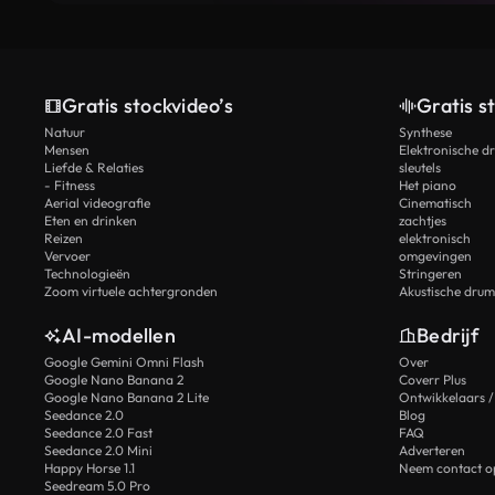
Gratis stockvideo’s
Gratis s
Natuur
Synthese
Mensen
Elektronische d
Liefde & Relaties
sleutels
- Fitness
Het piano
Aerial videografie
Cinematisch
Eten en drinken
zachtjes
Reizen
elektronisch
Vervoer
omgevingen
Technologieën
Stringeren
Zoom virtuele achtergronden
Akustische drum
AI-modellen
Bedrijf
Google Gemini Omni Flash
Over
Google Nano Banana 2
Coverr Plus
Google Nano Banana 2 Lite
Ontwikkelaars /
Seedance 2.0
Blog
Seedance 2.0 Fast
FAQ
Seedance 2.0 Mini
Adverteren
Happy Horse 1.1
Neem contact o
Seedream 5.0 Pro