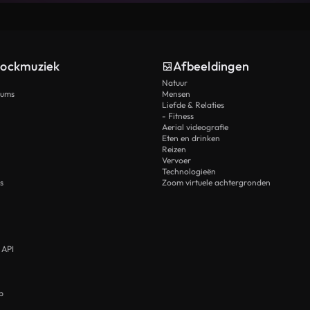
tockmuziek
Afbeeldingen
Natuur
rums
Mensen
Liefde & Relaties
- Fitness
Aerial videografie
Eten en drinken
Reizen
Vervoer
Technologieën
s
Zoom virtuele achtergronden
 API
p