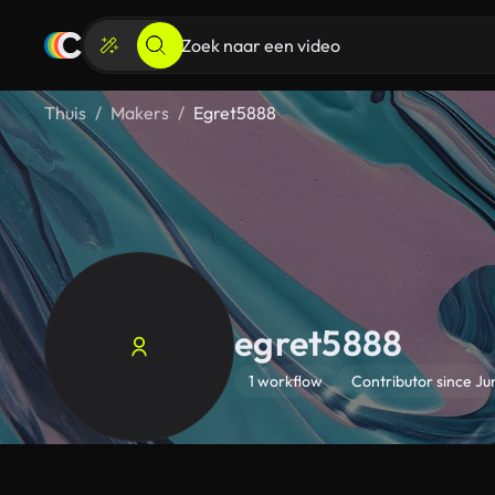
Thuis
Makers
Egret5888
egret5888
1 workflow
Contributor since Ju