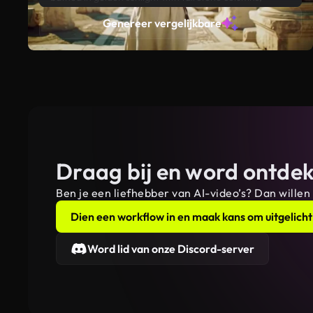
broken statues, and mosaic floors. The explorer wears
Genereer vergelijkbare
a simple historical tunic, holding a mysterious ancient
map and looking around in wonder. Cinematic wide-
angle shot with smooth camera movement and
ambient dust in the air.”
Draag bij en word ontdek
Ben je een liefhebber van AI-video’s? Dan willen
Dien een workflow in en maak kans om uitgelicht
Word lid van onze Discord-server