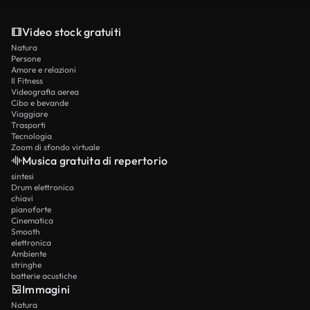
Video stock gratuiti
Natura
Persone
Amore e relazioni
Il Fitness
Videografia aerea
Cibo e bevande
Viaggiare
Trasporti
Tecnologia
Zoom di sfondo virtuale
Musica gratuita di repertorio
sintesi
Drum elettronico
chiavi
pianoforte
Cinematica
Smooth
elettronica
Ambiente
stringhe
batterie acustiche
Immagini
Natura