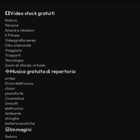
Video stock gratuiti
Natura
Persone
Amore e relazioni
Il Fitness
Videografia aerea
Cibo e bevande
Viaggiare
Trasporti
Tecnologia
Zoom di sfondo virtuale
Musica gratuita di repertorio
sintesi
Drum elettronico
chiavi
pianoforte
Cinematica
Smooth
elettronica
Ambiente
stringhe
batterie acustiche
Immagini
Natura