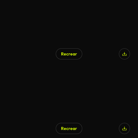
Recrear
Recrear