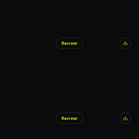
Recrear
Recrear