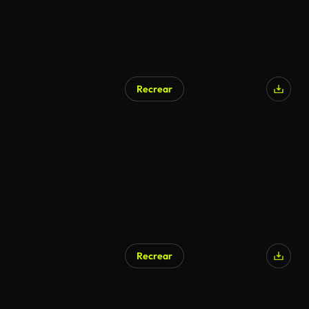
Recrear
Recrear