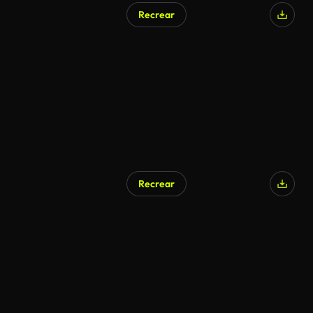
Recrear
Recrear