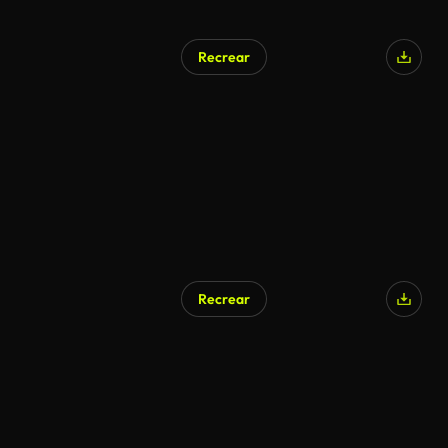
Recrear
Recrear