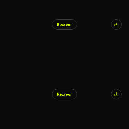
Recrear
Recrear