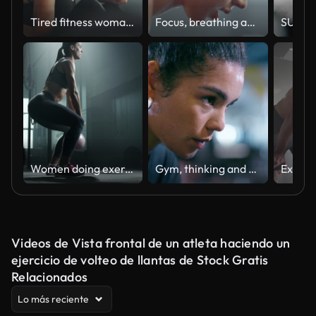
Tired fitness woman, gym challenge and training fatigue of workout struggle, difficult exercise and body rest. Breathing, sweating and frustrated sports athlete thinking of give up, quit and mindset
Focus, breathing and tired fitness woman face in gym thinking of goal for exercise, training and sports workout. Power, challenge and sweating female athlete breathe with mental motivation in mindset
Women doing exercise with kettlebell
Gym, thinking and tired fitness woman breathing after training, exercise and intense body performance. Sports, fatigue and sweating athlete with workout pause and never give up, mindset or resilience
Videos de Vista frontal de un atleta haciendo un
ejercicio de volteo de llantas de Stock Gratis
Relacionados
Lo más reciente