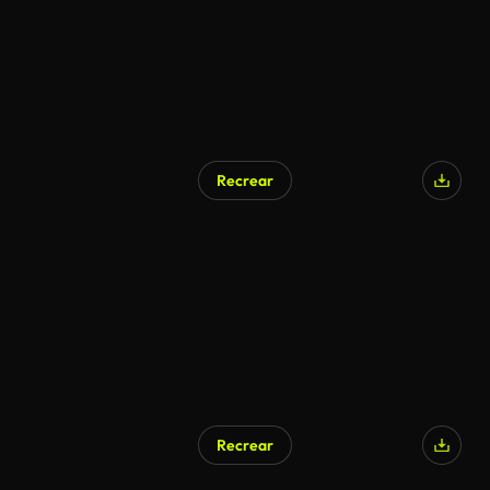
Recrear
Recrear