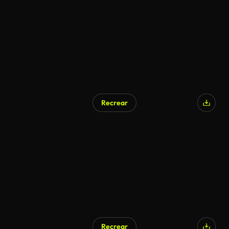
Recrear
Recrear