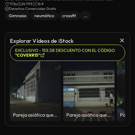
entrenamiento en un gimnasio.
17.5s
24 FPS
16:9
Derechos Comerciales Gratis
Gimnasio
neumático
crossfit
...
Explorar Vídeos de iStock
EXCLUSIVO - 15% DE DESCUENTO CON EL CÓDIGO
"COVERR15"
Pareja asiática que corre junta durante la carrera nocturna en la ciudad para entrenar maratones.
Pareja asiática que corre junta durante la carrera nocturna en la ciudad para entrenar maratones.