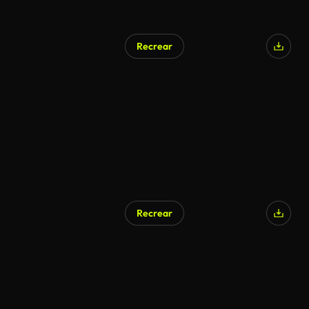
Recrear
Recrear