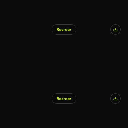
Recrear
Recrear