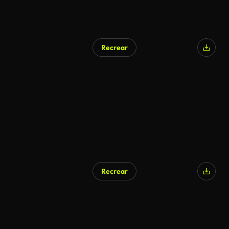
Recrear
Recrear