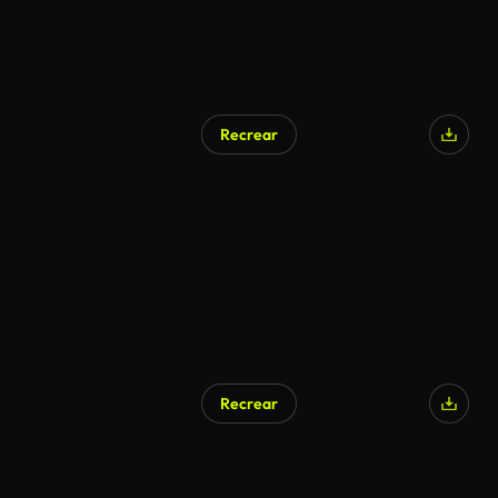
Recrear
Recrear