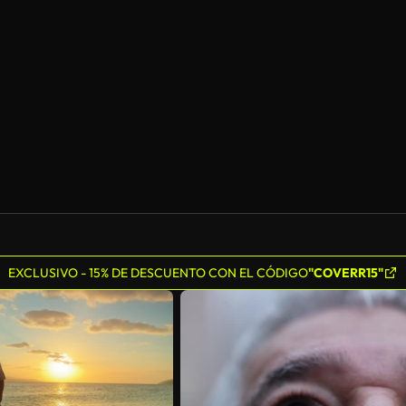
Generado por IA
EXCLUSIVO - 15% DE DESCUENTO CON EL CÓDIGO
"COVERR15"