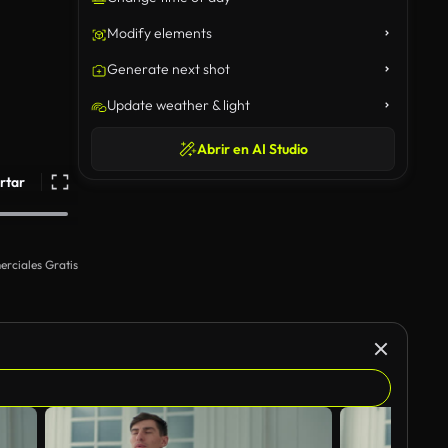
Modify elements
Generate next shot
Update weather & light
Abrir en AI Studio
rtar
rciales Gratis