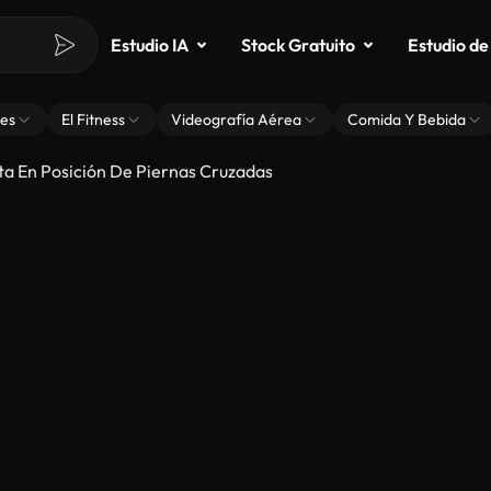
Estudio IA
Stock Gratuito
Estudio de
es
El Fitness
Videografía Aérea
Comida Y Bebida
a En Posición De Piernas Cruzadas