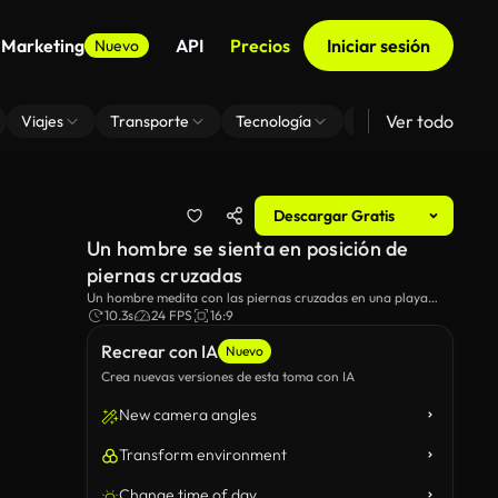
 Marketing
API
Precios
Iniciar sesión
Nuevo
Ver todo
Viajes
Transporte
Tecnología
Zoom De Fondo Virt
Descargar Gratis
Un hombre se sienta en posición de
piernas cruzadas
Un hombre medita con las piernas cruzadas en una playa
rocosa.
10.3s
24 FPS
16:9
Recrear con IA
Nuevo
Crea nuevas versiones de esta toma con IA
New camera angles
Transform environment
Change time of day