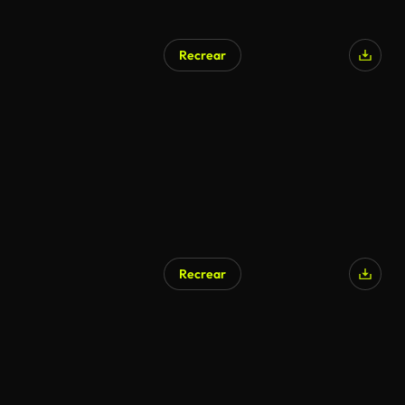
Recrear
Recrear