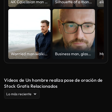
4K Caucasian man practicing meditation with ocean on coastal hill at summer sunset.
Silhouette of a man looking at the beauty of universe, stars, galaxy, milky way. Zoom in. Infinite universe. Edge of the world. Looking into the future. Power of imagination. Cinematic concept clip.
Worried man walking alone on the beach
Business man, glasses and reading on computer in programming, software or information technology solution. Professional programmer or manager start working on laptop for IT problem solving or results
Videos de Un hombre realiza pose de oración de
Stock Gratis Relacionados
Lo más reciente