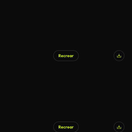
Recrear
Recrear