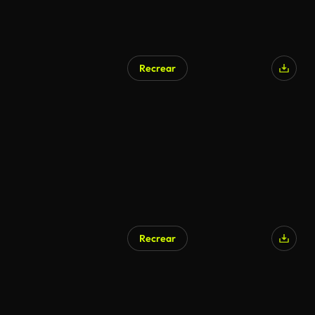
Recrear
Recrear