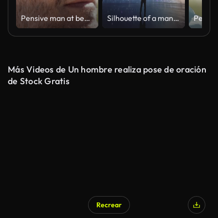
Pensive man at beach looking into distance
Silhouette of a man looking at the beauty of universe, stars and milky way. Zoom in. Infinite universe. Edge of the world. Looking into the future. Power of imagination. Cinematic concept clip.
Más Videos de Un hombre realiza pose de oración
de Stock Gratis
Recrear