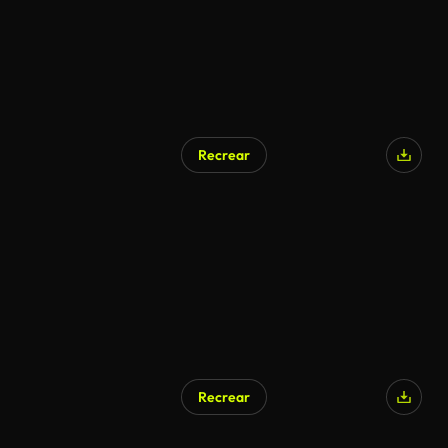
Recrear
Recrear