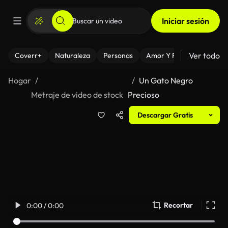
Iniciar sesión
Ver todo
Coverr+
Naturaleza
Personas
Amor Y Relaciones
El
Hogar
Un Gato Negro
Metraje de video de stock
Precioso
Descargar Gratis
Recortar
0:00 / 0:00