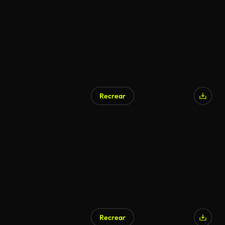
Recrear
Recrear