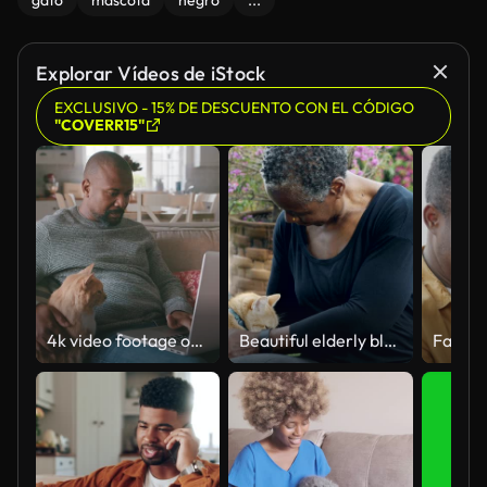
gato
mascota
negro
...
Explorar Vídeos de iStock
EXCLUSIVO - 15% DE DESCUENTO CON EL CÓDIGO
"COVERR15"
4k video footage of a mature man using a laptop at home
Beautiful elderly black woman petting her orange cat with love outside