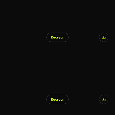
Recrear
Recrear