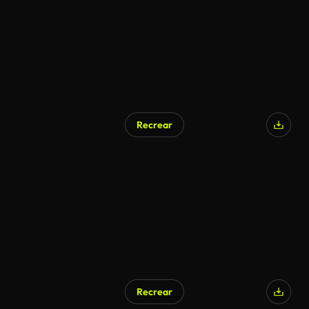
Recrear
Recrear