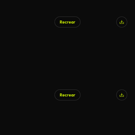
Recrear
Recrear