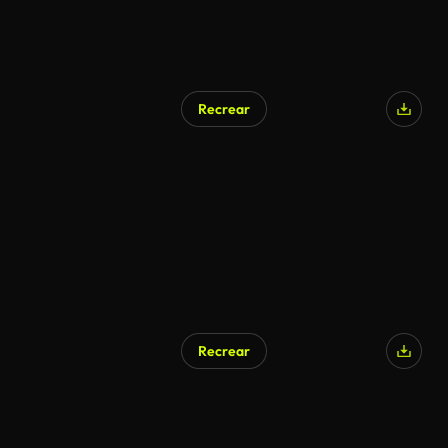
Recrear
Recrear