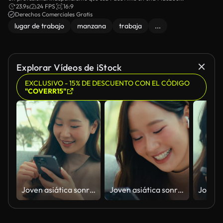
23.9s
24 FPS
16:9
Derechos Comerciales Gratis
lugar de trabajo
manzana
trabaja
...
Explorar Vídeos de iStock
EXCLUSIVO - 15% DE DESCUENTO CON EL CÓDIGO
"COVERR15"
Joven asiática sonriendo y mirando su smartphone mientras está sentada en una cafetería luminosa y acogedora, disfrutando de un momento de relajación. Concepto de estilo de vida en un café.
Joven asiática sonriendo y mirando su smartphone mientras está sentada en una cafetería luminosa y acogedora, disfrutando de un momento de relajación. Concepto de estilo de vida en un café.