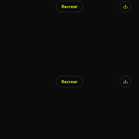
Recrear
Recrear