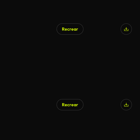
Recrear
Recrear