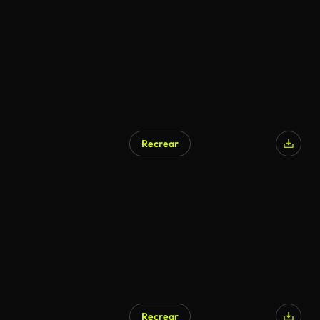
Recrear
Recrear