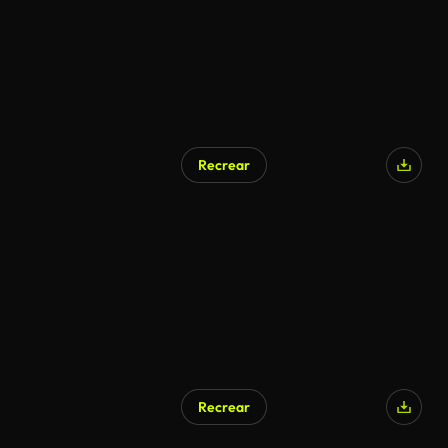
Recrear
Recrear