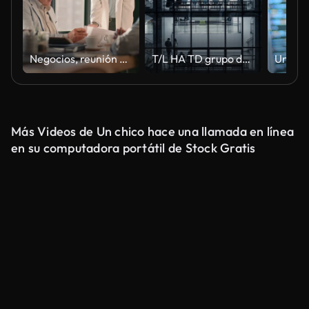
Negocios, reunión con líderes y mujeres en discusión sobre colaboración de proyectos, diversidad e ideas. Trabajo en equipo, lluvia de ideas y resolución de problemas, jefe de hombres y mujeres en la planificación de la oficina contrato b2b
T/L HA TD grupo de personas caminando en las escaleras por la noche
Más Videos de Un chico hace una llamada en línea
en su computadora portátil de Stock Gratis