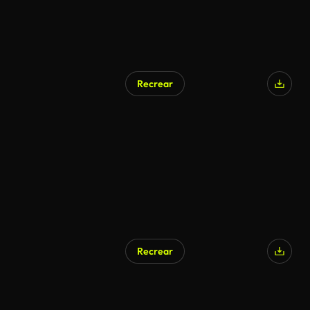
Recrear
Recrear