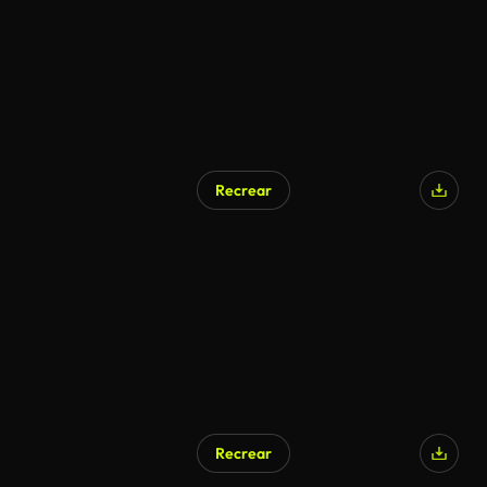
Recrear
Recrear