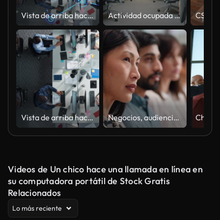
Vista de arriba hacia abajo de los empleados que trabajan en la oficina, utilizando herramientas de productividad de inteligencia artificial. Los iconos de la interfaz holográfica visualizan la interacción y la integración tecnológica avanzada dentro d
Actividad ocupada en diversas oficinas de negocios con personas de negocios que trabajan en múltiples tareas en el lugar de trabajo discutiendo ideas de crecimiento y redes
Vista de arriba hacia abajo de diversos colegas que trabajan en la oficina corporativa de un bufete de abogados. Usar computadoras de escritorio, discutir documentos, analizar datos. Concepto de trabajo en equipo y ambiente empresarial profesional.
Negocios, audiencia y personas en fila en presentación, seminario o conferencia para el aprendizaje. Diversidad, rostro y grupo de hombres y mujeres serios o multitud escuchan charlas o información en el taller de capacitación
Videos de Un chico hace una llamada en línea en
su computadora portátil de Stock Gratis
Relacionados
Lo más reciente