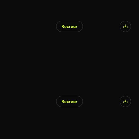
Recrear
Recrear