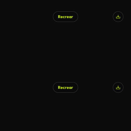
Recrear
Recrear