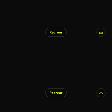
Recrear
Recrear