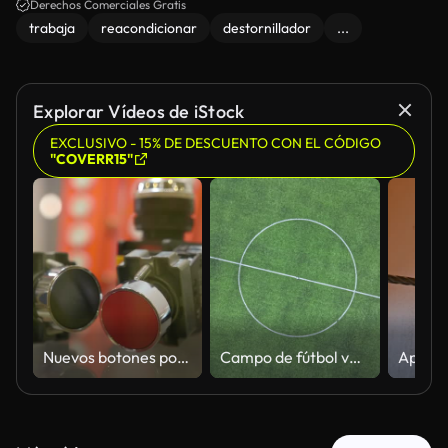
Derechos Comerciales Gratis
trabaja
reacondicionar
destornillador
...
Explorar Vídeos de iStock
EXCLUSIVO - 15% DE DESCUENTO CON EL CÓDIGO
"COVERR15"
Nuevos botones potentes en diferentes colores para equipos industriales
Campo de fútbol verde con líneas blancas y círculo central situado en un complejo deportivo durante el día