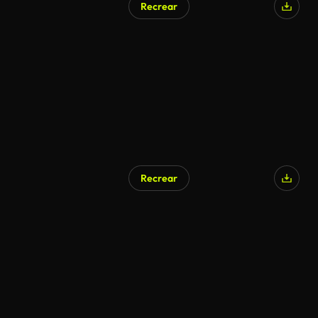
Recrear
Recrear