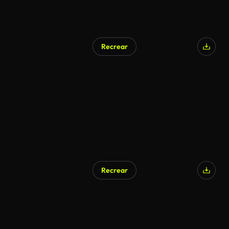
Recrear
Recrear