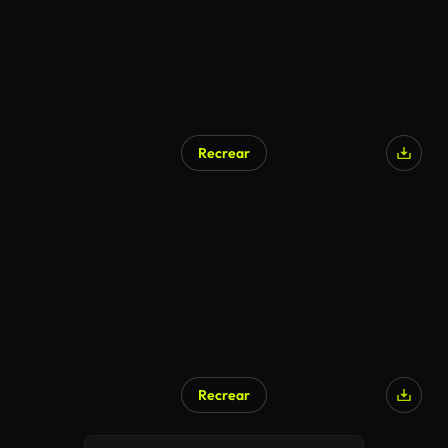
Recrear
Recrear