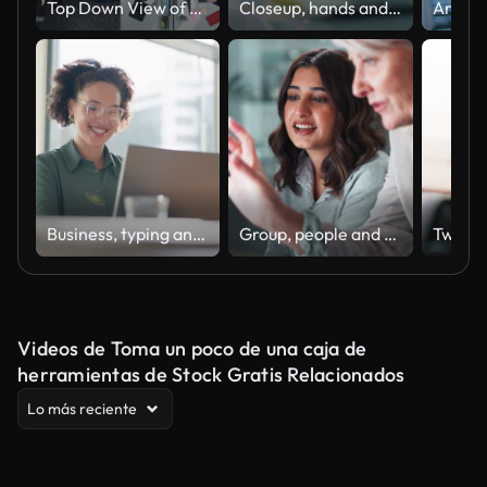
Top Down View of Multiethnic Team in a Corporate Office, Working on Desktop Computers And With Financial Documents. Colleagues Working Creating Reports, Developing Business Strategies For Hedge Fund.
Closeup, hands and brainstorming with business people, planning and ideas with a project, research and technology. Staff, group and creative with teamwork, collaboration and cooperation with solution
Business, typing and woman with a laptop, happy and internet with online news and journalist. Smile, person and magazine editor with computer and writing with a deadline and publisher with article
Group, people and discussion on laptop in office for training, coaching and brainstorming ideas of project. Staff, manager and digital to review finance report, teamwork and advice of sales solution
Videos de Toma un poco de una caja de
herramientas de Stock Gratis Relacionados
Lo más reciente