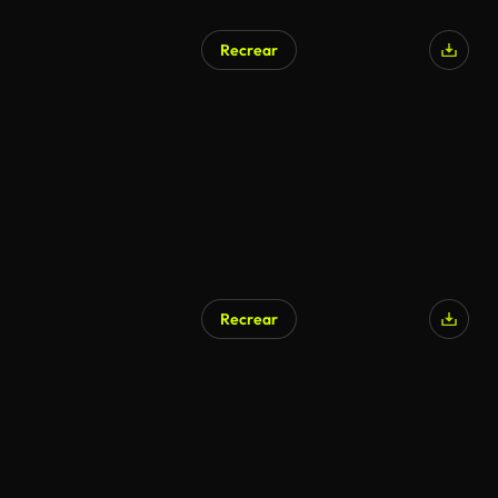
Recrear
Recrear