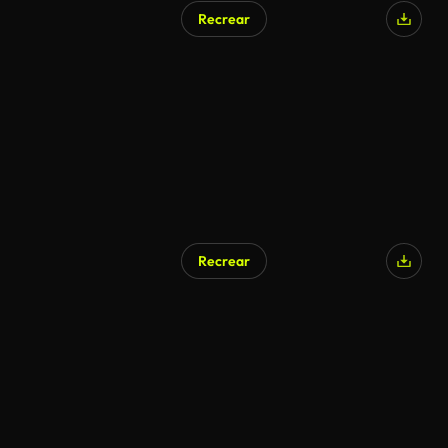
Recrear
Recrear