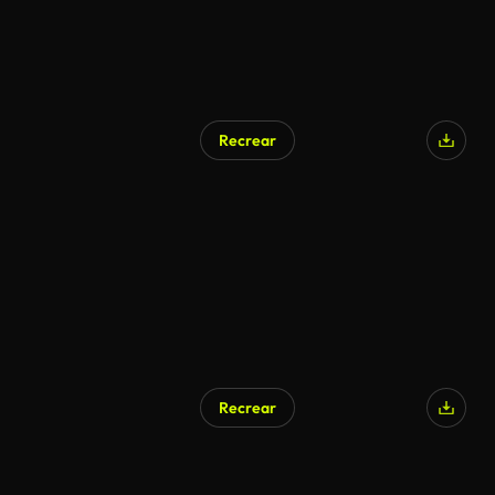
Recrear
Recrear