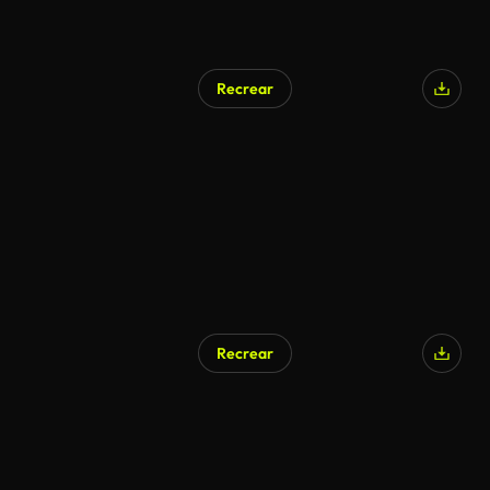
Recrear
Recrear