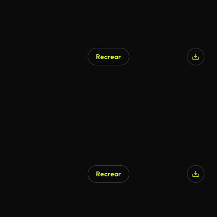
Recrear
Recrear