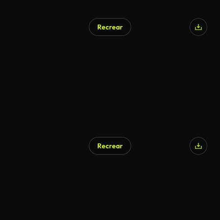
Recrear
Recrear