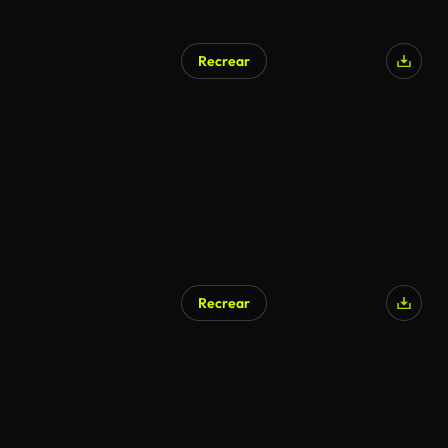
Recrear
Recrear