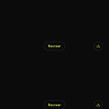
Recrear
Recrear