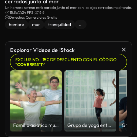
cerrados junto al mar
Un hombre sereno está parado junto al mar con los ojos cerrados meditando.
15.3s
24 FPS
16:9
Derechos Comerciales Gratis
hombre
mar
tranquilidad
...
Explorar Vídeos de iStock
EXCLUSIVO - 15% DE DESCUENTO CON EL CÓDIGO
"COVERR15"
Familia asiática multigeneracional haciendo ejercicio junta en Park
Grupo de yoga entusiasta levantando los brazos juntos en un estudio iluminado por el sol durante la sesión de clase energizante