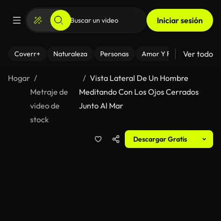
Iniciar sesión
Ver todo
Coverr+
Naturaleza
Personas
Amor Y Relaciones
El
Hogar
Vista Lateral De Un Hombre
Metraje de
Meditando Con Los Ojos Cerrados
video de
Junto Al Mar
stock
Descargar Gratis