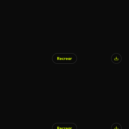
Recrear
Generado por IA
Recrear