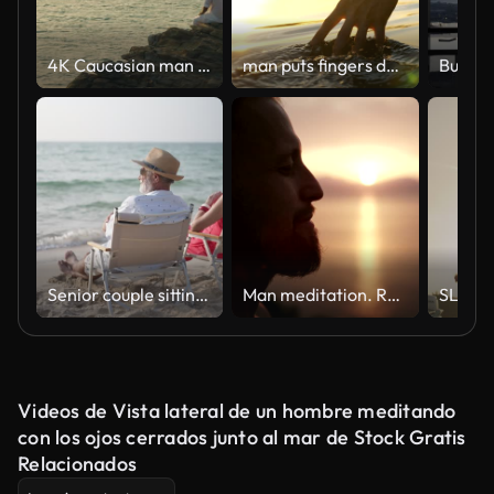
4K Caucasian man practicing meditation with ocean on coastal hill at summer sunset.
man puts fingers down lake kayaking against backdrop of golden sunset, unity harmony nature
Senior couple sitting and talking at the beach.
Man meditation. Rocky coastline at sunset
Videos de Vista lateral de un hombre meditando
con los ojos cerrados junto al mar de Stock Gratis
Relacionados