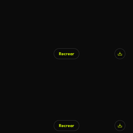
Recrear
Generado por IA
Recrear