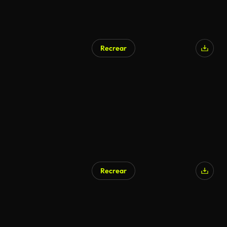
Recrear
Recrear