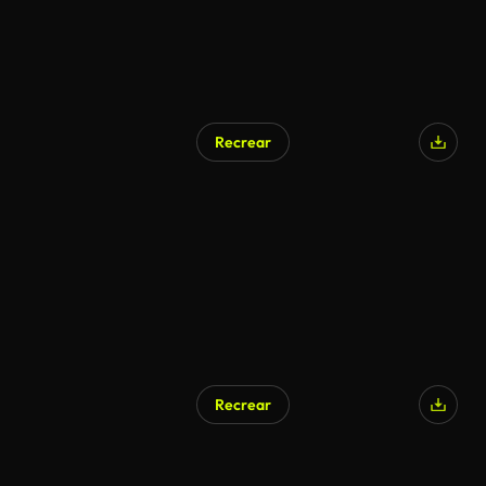
Recrear
Generado por IA
Recrear