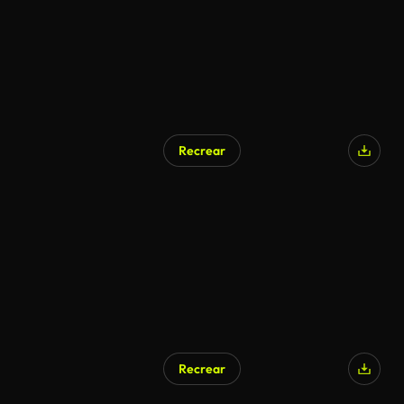
Recrear
Generado por IA
Recrear