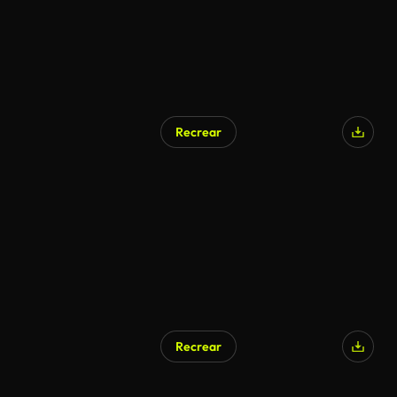
Recrear
Recrear