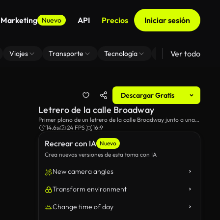
 Marketing
API
Precios
Iniciar sesión
Nuevo
Ver todo
Viajes
Transporte
Tecnología
Zoom De Fondo Virt
Descargar Gratis
Letrero de la calle Broadway
Primer plano de un letrero de la calle Broadway junto a una
cámara de seguridad.
14.6s
24 FPS
16:9
Recrear con IA
Nuevo
Crea nuevas versiones de esta toma con IA
New camera angles
Transform environment
Change time of day