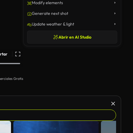
Modify elements
Generate next shot
Update weather & light
Abrir en AI Studio
rtar
rciales Gratis