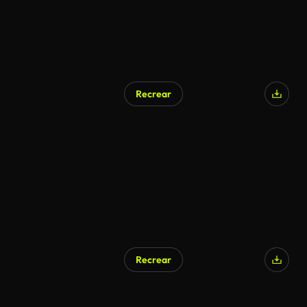
Recrear
Recrear