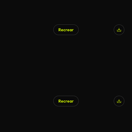
Recrear
Recrear