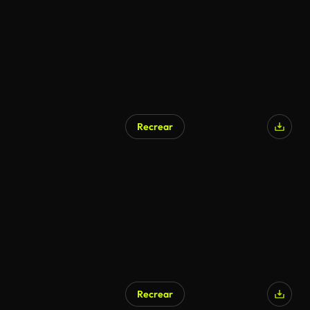
Recrear
Generado por IA
Recrear