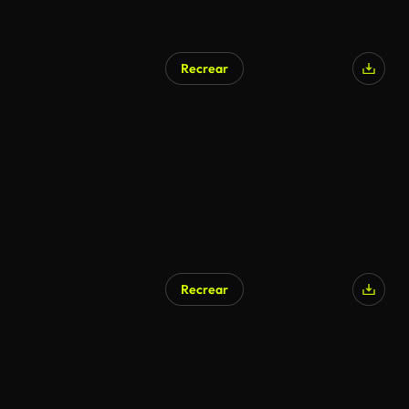
Recrear
Recrear
Generado por IA