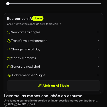
Recrear con IA
Nuevo
Crea nuevas versiones de esta toma con IA
New camera angles
Transform environment
Change time of day
Modify elements
Generate next shot
Update weather & light
Abrir en AI Studio
Lavarse las manos con jabón en espuma
Una toma a cámara lenta de alguien lavándose las manos con jabón en
espuma.
79.3s
24 FPS
16:9