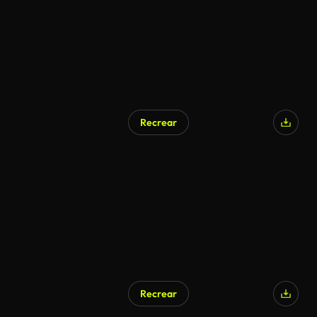
Recrear
Recrear