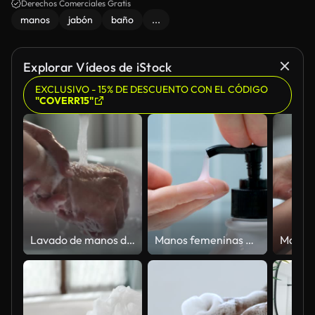
Derechos Comerciales Gratis
manos
jabón
baño
...
Explorar Vídeos de iStock
EXCLUSIVO - 15% DE DESCUENTO CON EL CÓDIGO
"COVERR15"
Lavado de manos de primer plano a cámara lenta con jabón
Manos femeninas aprietan el jabón con el dispensador de cerca sobre un fondo de baldosas azules.