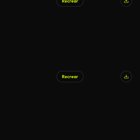
Recrear
Recrear