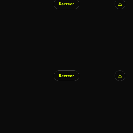
Recrear
Generado por IA
Recrear