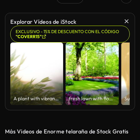
Generado por IA
Explorar Vídeos de iStock
EXCLUSIVO - 15% DE DESCUENTO CON EL CÓDIGO
"COVERR15"
A plant with vibrant green leaves is the focal point of this image, set against a blurred background. The soft light and close-up perspective draw attention to the plant's form and texture.
fresh lawn with flowers
Más Videos de Enorme telaraña de Stock Gratis