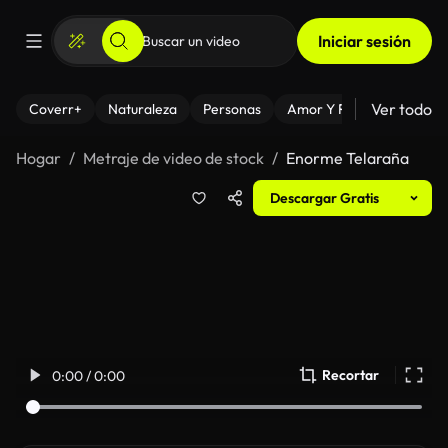
Iniciar sesión
Ver todo
Coverr+
Naturaleza
Personas
Amor Y Relaciones
El
Hogar
Metraje de video de stock
Enorme Telaraña
Descargar Gratis
Recortar
0:00 / 0:00