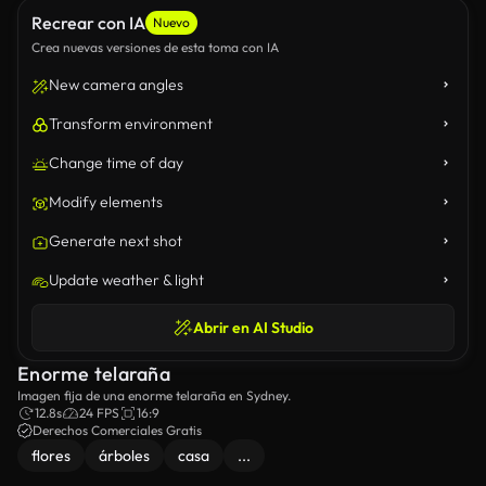
Recrear con IA
Nuevo
Crea nuevas versiones de esta toma con IA
New camera angles
Transform environment
Change time of day
Modify elements
Generate next shot
Update weather & light
Abrir en AI Studio
Enorme telaraña
Imagen fija de una enorme telaraña en Sydney.
12.8s
24 FPS
16:9
Derechos Comerciales Gratis
flores
árboles
casa
...