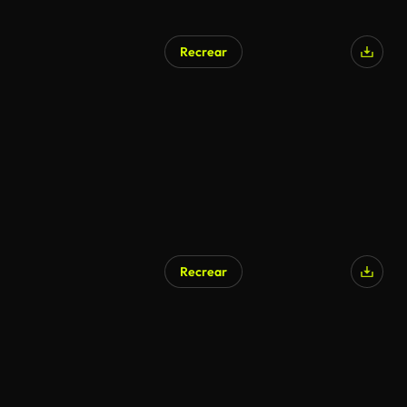
Recrear
Recrear