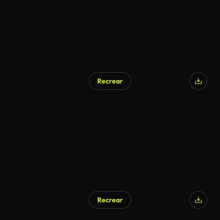
Recrear
Recrear