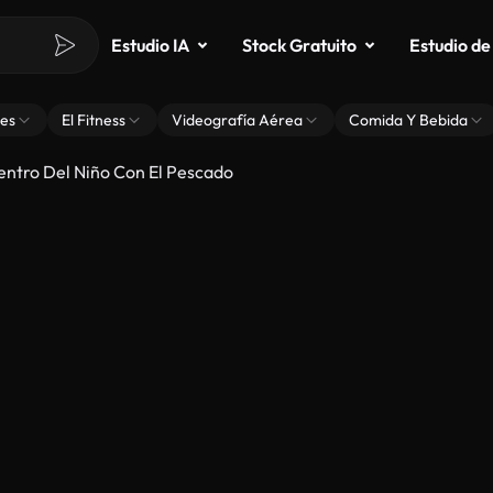
Estudio IA
Stock Gratuito
Estudio de
es
El Fitness
Videografía Aérea
Comida Y Bebida
uentro Del Niño Con El Pescado