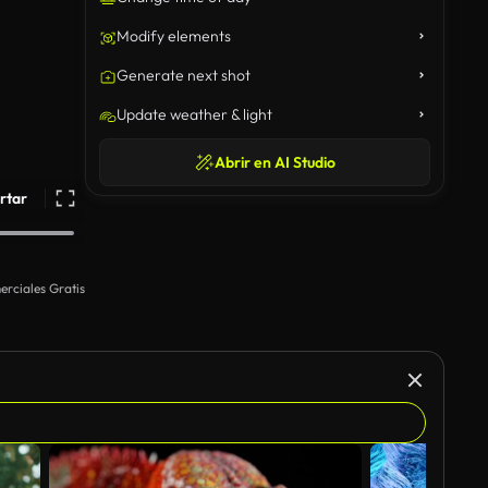
Modify elements
Generate next shot
Update weather & light
Abrir en AI Studio
rtar
rciales Gratis