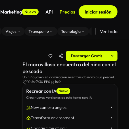
 Marketing
API
Precios
Iniciar sesión
Nuevo
Ver todo
Viajes
Transporte
Tecnología
Zoom De Fondo Virt
Descargar Gratis
El maravilloso encuentro del niño con el
pescado
Un niño joven en admiración mientras observa a un pescado
dorado vibrante en un acuario submarino.
10.5s
30 FPS
16:9
Recrear con IA
Nuevo
Crea nuevas versiones de esta toma con IA
New camera angles
Transform environment
Change time of day