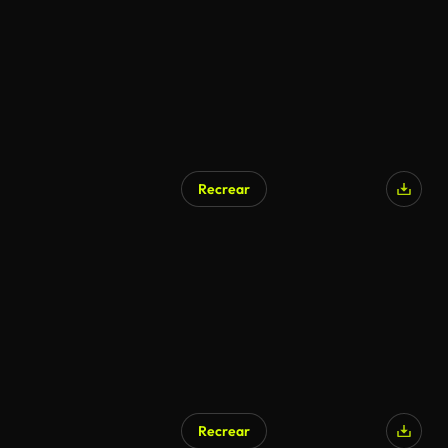
Recrear
Recrear