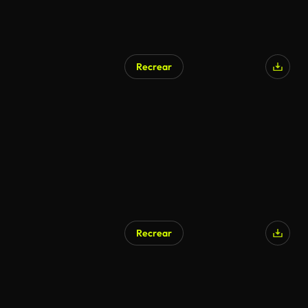
Recrear
Recrear