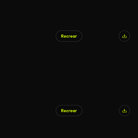
Recrear
Generado por IA
Recrear