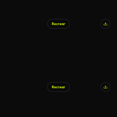
Recrear
Generado por IA
Recrear