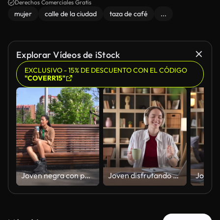
Derechos Comerciales Gratis
mujer
calle de la ciudad
taza de café
...
Explorar Vídeos de iStock
EXCLUSIVO - 15% DE DESCUENTO CON EL CÓDIGO
"COVERR15"
Joven negra con patines disfrutando de un café al aire libre
Joven disfrutando de la música y el baile mientras trabaja en casa