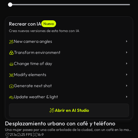
Recrear con IA
Nuevo
Crea nuevas versiones de esta toma con IA
New camera angles
Transform environment
Change time of day
Modify elements
Generate next shot
Update weather & light
Abrir en AI Studio
Desplazamiento urbano con café y teléfono
Una mujer pasea por una calle arbolada de la ciudad, con un café en la mano
y un teléfono inteligente listo.
21.1s
25 FPS
16:9