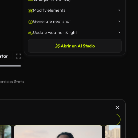
Modify elements
Generate next shot
Update weather & light
Abrir en AI Studio
rtar
rciales Gratis