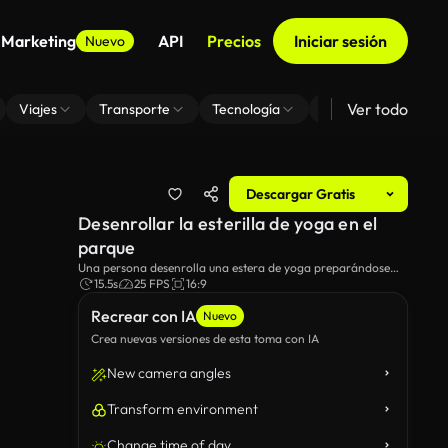
 Marketing
API
Precios
Iniciar sesión
Nuevo
Ver todo
Viajes
Transporte
Tecnología
Zoom De Fondo Virt
Descargar Gratis
Desenrollar la esterilla de yoga en el
parque
Una persona desenrolla una estera de yoga preparándose
para una sesión de entrenamiento en el tranquilo entorno del
15.5s
25 FPS
16:9
parque.
Recrear con IA
Nuevo
Crea nuevas versiones de esta toma con IA
New camera angles
Transform environment
Change time of day