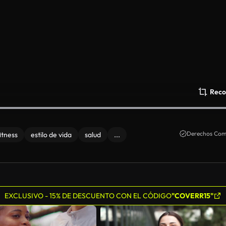
Reco
Derechos Come
itness
estilo de vida
salud
...
EXCLUSIVO - 15% DE DESCUENTO CON EL CÓDIGO
"COVERR15"