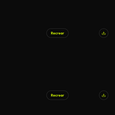
Recrear
Recrear