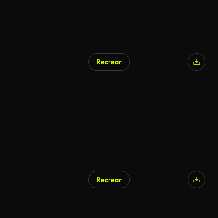
Recrear
Generado por IA
Recrear