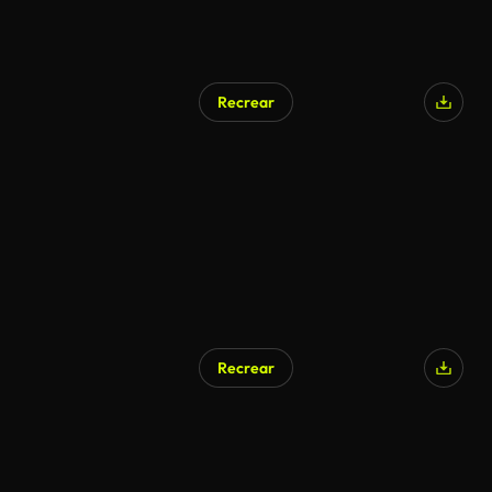
Recrear
Recrear