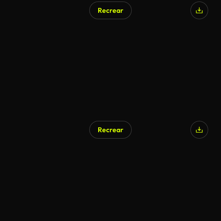
Recrear
Recrear