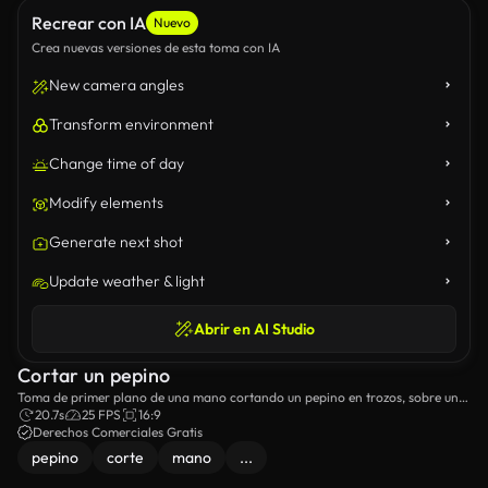
Recrear con IA
Nuevo
Crea nuevas versiones de esta toma con IA
New camera angles
Transform environment
Change time of day
Modify elements
Generate next shot
Update weather & light
Abrir en AI Studio
Cortar un pepino
Toma de primer plano de una mano cortando un pepino en trozos, sobre una
tabla de cortar.
20.7s
25 FPS
16:9
Derechos Comerciales Gratis
pepino
corte
mano
...