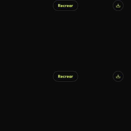
Recrear
Recrear
Generado por IA