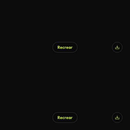
Recrear
Generado por IA
Recrear