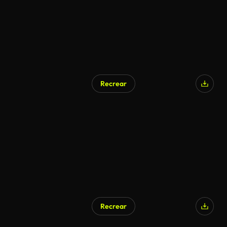
Recrear
Recrear