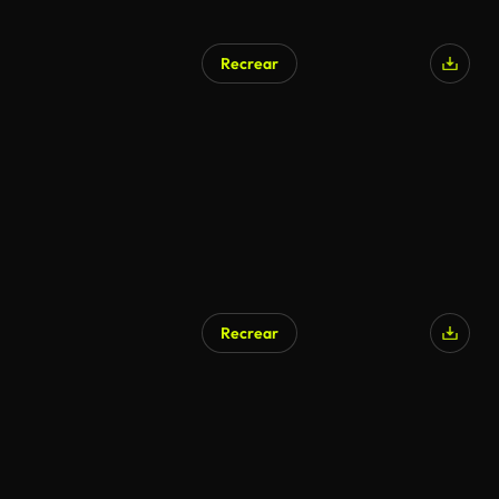
Recrear
Recrear