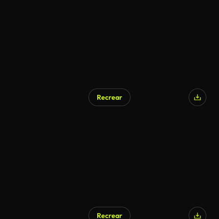
Generado por IA
Recrear
Recrear