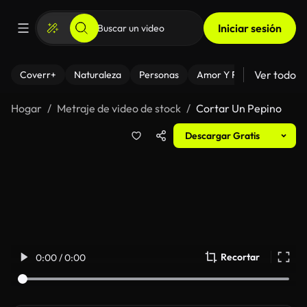
Iniciar sesión
Ver todo
Coverr+
Naturaleza
Personas
Amor Y Relaciones
El
Hogar
Metraje de video de stock
Cortar Un Pepino
Descargar Gratis
Recortar
0:00 / 0:00