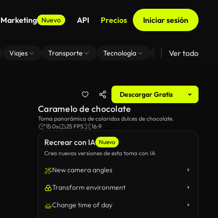
 Marketing
API
Precios
Iniciar sesión
Nuevo
Ver todo
Viajes
Transporte
Tecnología
Zoom De Fondo Virt
Descargar Gratis
Caramelo de chocolate
Toma panorámica de coloridos dulces de chocolate.
15.0s
25 FPS
16:9
Recrear con IA
Nuevo
Crea nuevas versiones de esta toma con IA
New camera angles
Transform environment
Change time of day