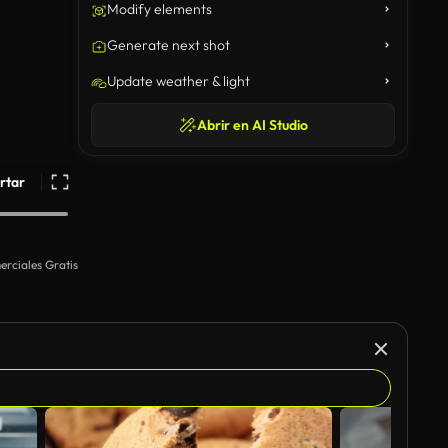
Modify elements
Generate next shot
Update weather & light
Abrir en AI Studio
rtar
rciales Gratis