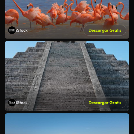
iStock
Descargar Gratis
iStock
Descargar Gratis