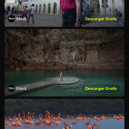
iStock
Descargar Gratis
iStock
Descargar Gratis