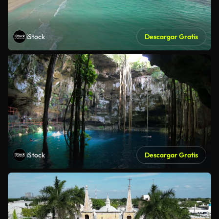
iStock
Descargar Gratis
iStock
Descargar Gratis