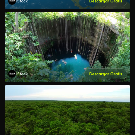
iStock
Descargar Gratis
iStock
Descargar Gratis