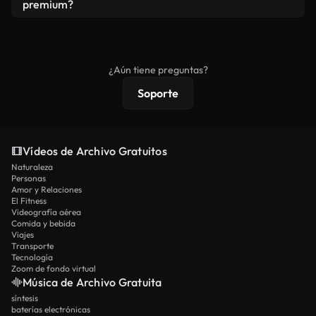
vídeos. Solo asegúrese de que el producto final no
premium?
se redistribuya como metraje de stock básico.
Los vídeos royalty-free incluyen derechos
comerciales estándar; el contenido premium
ofrece metraje exclusivo, resolución 4K y
¿Aún tiene preguntas?
protecciones de licencia extendidas.
Soporte
Vídeos de Archivo Gratuitos
Naturaleza
Personas
Amor y Relaciones
El Fitness
Videografía aérea
Comida y bebida
Viajes
Transporte
Tecnología
Zoom de fondo virtual
Música de Archivo Gratuita
síntesis
baterías electrónicas