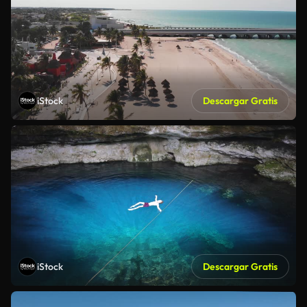
iStock
Descargar Gratis
iStock
Descargar Gratis