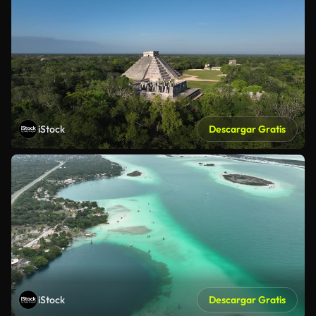
iStock
Descargar Gratis
iStock
Descargar Gratis