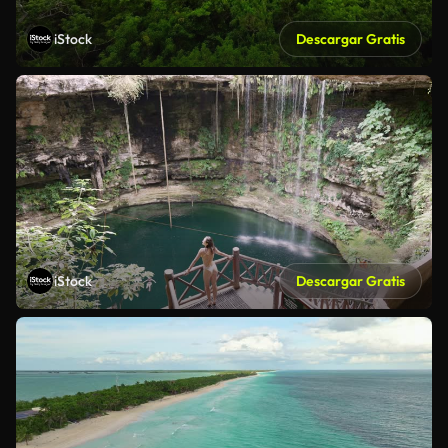
iStock
Descargar Gratis
iStock
Descargar Gratis