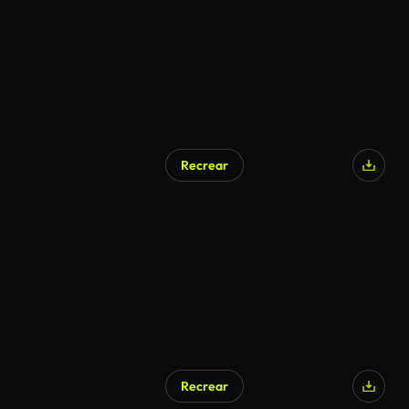
Recrear
Recrear