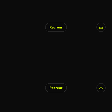
Recrear
Recrear