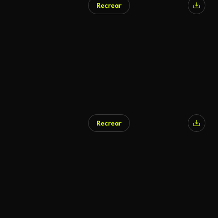
Recrear
Recrear