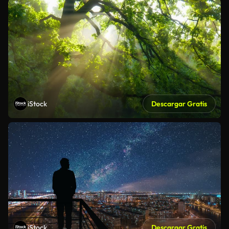
iStock
Descargar Gratis
iStock
Descargar Gratis