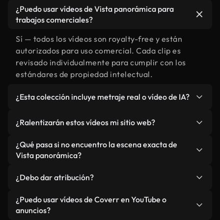
¿Puedo usar vídeos de Vista panorámica para
trabajos comerciales?
Sí — todos los vídeos son royalty-free y están
autorizados para uso comercial. Cada clip es
revisado individualmente para cumplir con los
estándares de propiedad intelectual.
¿Esta colección incluye metraje real o vídeo de IA?
Ambos. Es una biblioteca híbrida de metraje real
¿Ralentizarán estos vídeos mi sitio web?
relacionado con Vista panorámica y vídeos
generados por IA. Todo está claramente
No si selecciona nuestras versiones optimizadas
¿Qué pasa si no encuentro la escena exacta de
etiquetado.
para web, diseñadas específicamente para uso de
Vista panorámica?
fondo y para mantener un rendimiento óptimo de
Puedes crear una al instante usando Coverr AI
métricas como LCP.
¿Debo dar atribución?
Studio. Describe la escena, como "Vista
panorámica al atardecer", y la IA la generará en
No es necesario. Todos los vídeos en nuestra
¿Puedo usar vídeos de Coverr en YouTube o
segundos conforme a nuestros estándares.
biblioteca son royalty-free, aunque siempre se
anuncios?
agradece la mención.