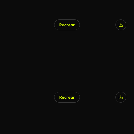
Recrear
Recrear