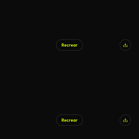
Recrear
Recrear