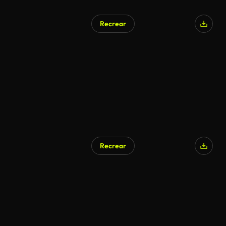
Recrear
Recrear