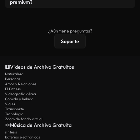
vídeos. Solo asegúrese de que el producto final no
premium?
se redistribuya como metraje de stock básico.
Los vídeos royalty-free incluyen derechos
comerciales estándar; el contenido premium
ofrece metraje exclusivo, resolución 4K y
¿Aún tiene preguntas?
protecciones de licencia extendidas.
Soporte
Vídeos de Archivo Gratuitos
Naturaleza
Personas
Amor y Relaciones
El Fitness
Videografía aérea
Comida y bebida
Viajes
Transporte
Tecnología
Zoom de fondo virtual
Música de Archivo Gratuita
síntesis
baterías electrónicas