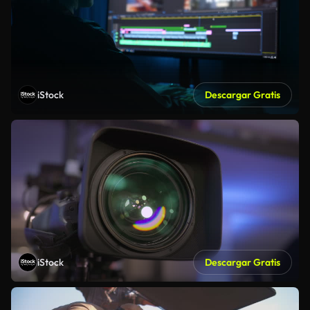
iStock
Descargar Gratis
iStock
Descargar Gratis