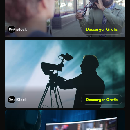
iStock
Descargar Gratis
iStock
Descargar Gratis