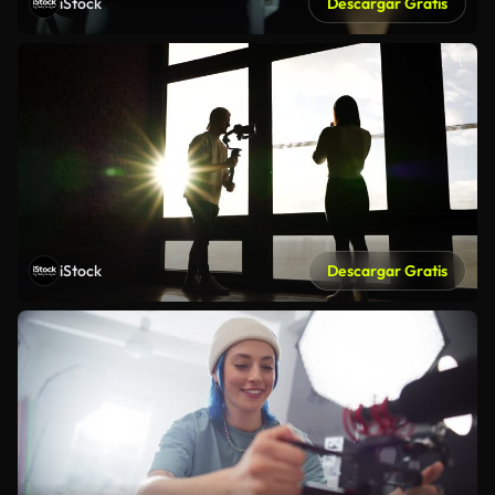
iStock
Descargar Gratis
iStock
Descargar Gratis