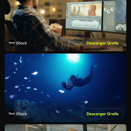
iStock
Descargar Gratis
iStock
Descargar Gratis