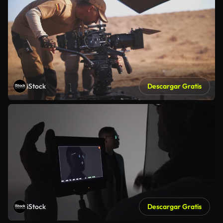
iStock
Descargar Gratis
iStock
Descargar Gratis