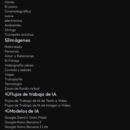
claves
El piano
Cinematográfico
suave
electrónica
Ambientes
Strings
Trompeta acústica
Imágenes
Naturaleza
Personas
Amor y Relaciones
El Fitness
Videografía aérea
Comida y bebida
Viajes
Transporte
Tecnología
Zoom de fondo virtual
Flujos de trabajo de IA
Flujos de Trabajo de IA de Texto a Vídeo
Flujos de Trabajo de IA de Imagen a Vídeo
Modelos de IA
Google Gemini Omni Flash
Google Nano Banana 2
Google Nano Banana 2 Lite