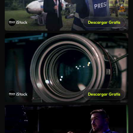
iStock
Descargar Gratis
iStock
Descargar Gratis