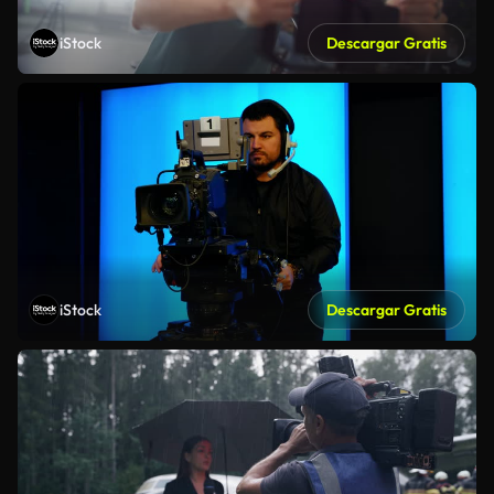
iStock
Descargar Gratis
iStock
Descargar Gratis