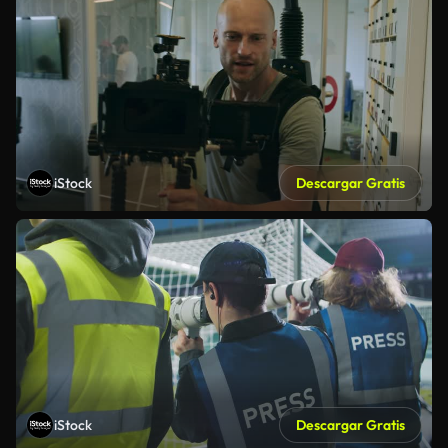
iStock
Descargar Gratis
iStock
Descargar Gratis