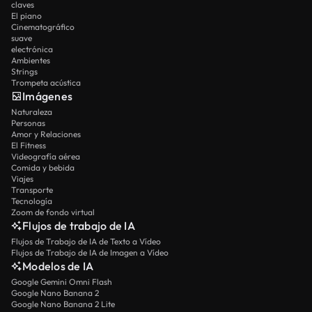
claves
El piano
Cinematográfico
suave
electrónica
Ambientes
Strings
Trompeta acústica
Imágenes
Naturaleza
Personas
Amor y Relaciones
El Fitness
Videografía aérea
Comida y bebida
Viajes
Transporte
Tecnología
Zoom de fondo virtual
Flujos de trabajo de IA
Flujos de Trabajo de IA de Texto a Vídeo
Flujos de Trabajo de IA de Imagen a Vídeo
Modelos de IA
Google Gemini Omni Flash
Google Nano Banana 2
Google Nano Banana 2 Lite