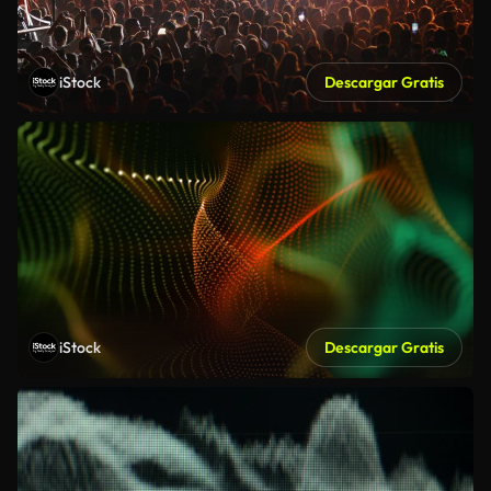
iStock
Descargar Gratis
iStock
Descargar Gratis