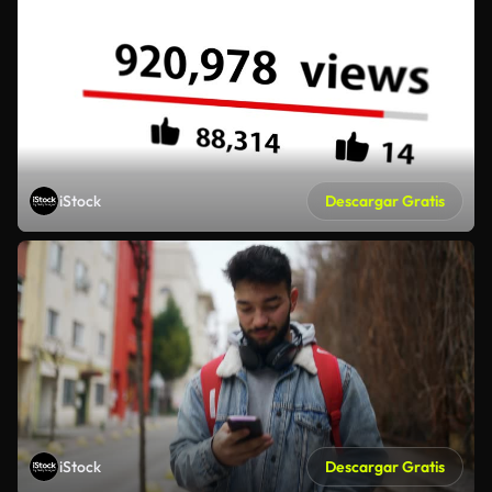
iStock
Descargar Gratis
iStock
Descargar Gratis