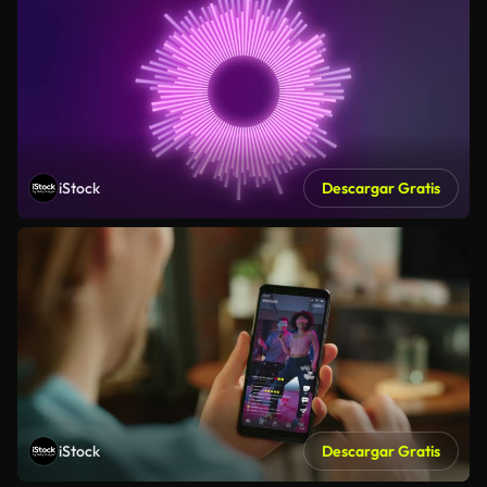
iStock
Descargar Gratis
iStock
Descargar Gratis