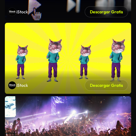
iStock
Descargar Gratis
iStock
Descargar Gratis