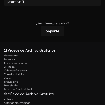
vídeos. Solo asegúrese de que el producto final no
premium?
se redistribuya como metraje de stock básico.
Los vídeos royalty-free incluyen derechos
comerciales estándar; el contenido premium
ofrece metraje exclusivo, resolución 4K y
¿Aún tiene preguntas?
protecciones de licencia extendidas.
Soporte
Vídeos de Archivo Gratuitos
Naturaleza
Personas
Amor y Relaciones
El Fitness
Videografía aérea
Comida y bebida
Viajes
Transporte
Tecnología
Zoom de fondo virtual
Música de Archivo Gratuita
síntesis
baterías electrónicas