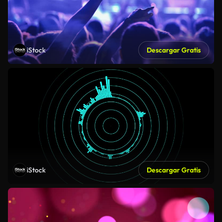
iStock
Descargar Gratis
iStock
Descargar Gratis