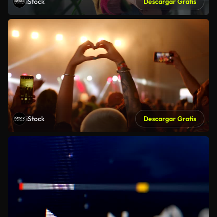
iStock
Descargar Gratis
iStock
Descargar Gratis