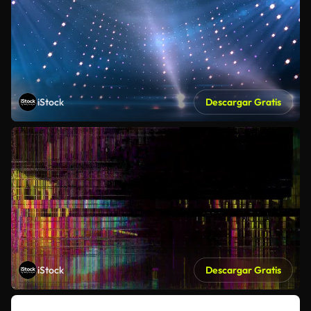
iStock
Descargar Gratis
iStock
Descargar Gratis