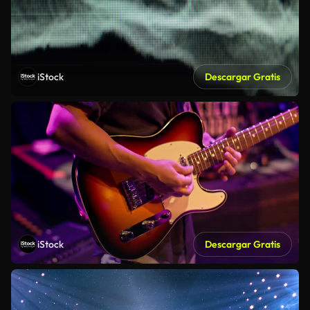
iStock
Descargar Gratis
iStock
Descargar Gratis