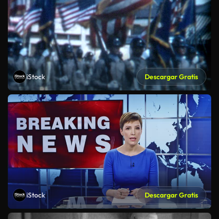
iStock
Descargar Gratis
iStock
Descargar Gratis