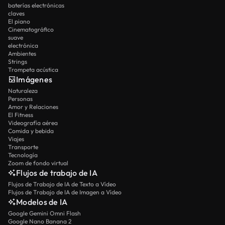
baterías electrónicas
claves
El piano
Cinematográfico
suave
electrónica
Ambientes
Strings
Trompeta acústica
Imágenes
Naturaleza
Personas
Amor y Relaciones
El Fitness
Videografía aérea
Comida y bebida
Viajes
Transporte
Tecnología
Zoom de fondo virtual
Flujos de trabajo de IA
Flujos de Trabajo de IA de Texto a Vídeo
Flujos de Trabajo de IA de Imagen a Vídeo
Modelos de IA
Google Gemini Omni Flash
Google Nano Banana 2