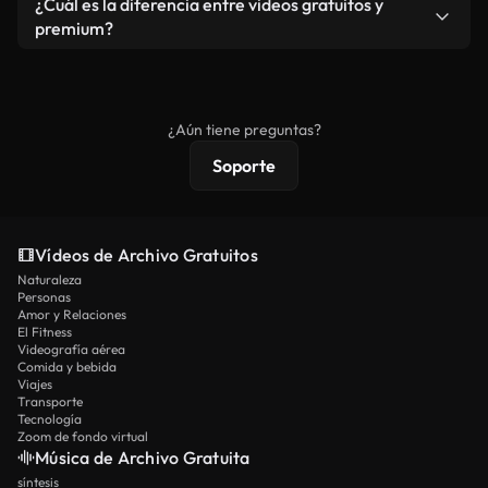
¿Cuál es la diferencia entre videos gratuitos y
vídeos. Solo asegúrese de que el producto final no
premium?
se redistribuya como metraje de stock básico.
Los vídeos royalty-free incluyen derechos
comerciales estándar; el contenido premium
ofrece metraje exclusivo, resolución 4K y
¿Aún tiene preguntas?
protecciones de licencia extendidas.
Soporte
Vídeos de Archivo Gratuitos
Naturaleza
Personas
Amor y Relaciones
El Fitness
Videografía aérea
Comida y bebida
Viajes
Transporte
Tecnología
Zoom de fondo virtual
Música de Archivo Gratuita
síntesis