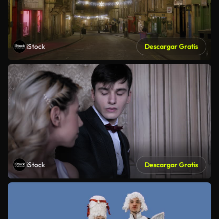
iStock
Descargar Gratis
iStock
Descargar Gratis