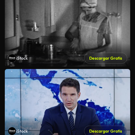
iStock
Descargar Gratis
iStock
Descargar Gratis