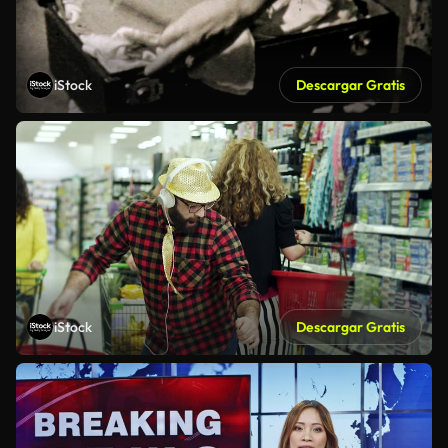
iStock
Descargar Gratis
iStock
Descargar Gratis