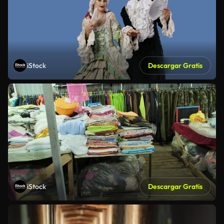
iStock
Descargar Gratis
iStock
Descargar Gratis