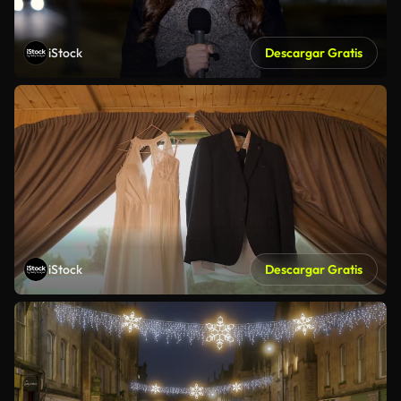
iStock
Descargar Gratis
iStock
Descargar Gratis