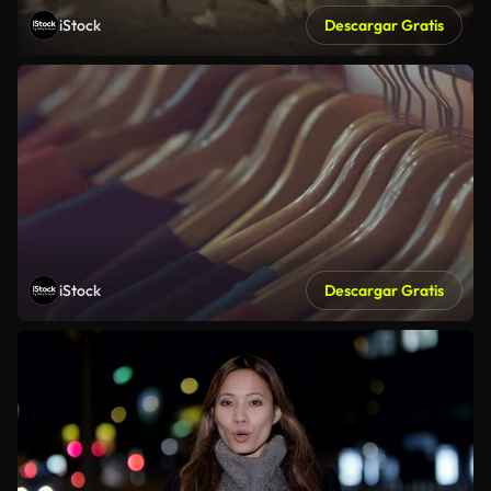
iStock
Descargar Gratis
iStock
Descargar Gratis