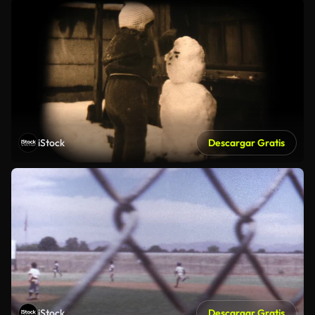
iStock
Descargar Gratis
iStock
Descargar Gratis