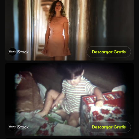
iStock
Descargar Gratis
iStock
Descargar Gratis