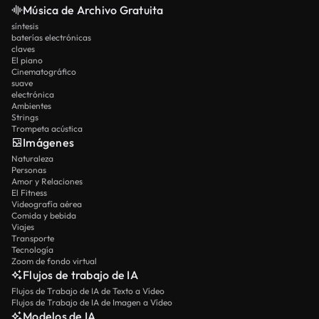
Música de Archivo Gratuita
síntesis
baterías electrónicas
claves
El piano
Cinematográfico
suave
electrónica
Ambientes
Strings
Trompeta acústica
Imágenes
Naturaleza
Personas
Amor y Relaciones
El Fitness
Videografía aérea
Comida y bebida
Viajes
Transporte
Tecnología
Zoom de fondo virtual
Flujos de trabajo de IA
Flujos de Trabajo de IA de Texto a Vídeo
Flujos de Trabajo de IA de Imagen a Vídeo
Modelos de IA