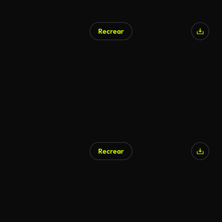
Recrear
Recrear