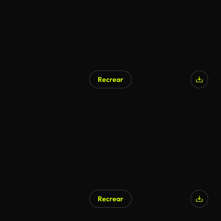
Recrear
Recrear