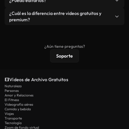
¿Puedo editarlos?
independiente.
agua. Obtendrá metraje limpio y listo para usar en
cada descarga.
Sí. Eres libre de recortar o mezclar nuestros
¿Cuál es la diferencia entre videos gratuitos y
vídeos. Solo asegúrese de que el producto final no
premium?
se redistribuya como metraje de stock básico.
Los vídeos royalty-free incluyen derechos
comerciales estándar; el contenido premium
ofrece metraje exclusivo, resolución 4K y
¿Aún tiene preguntas?
protecciones de licencia extendidas.
Soporte
Vídeos de Archivo Gratuitos
Naturaleza
Personas
Amor y Relaciones
El Fitness
Videografía aérea
Comida y bebida
Viajes
Transporte
Tecnología
Zoom de fondo virtual