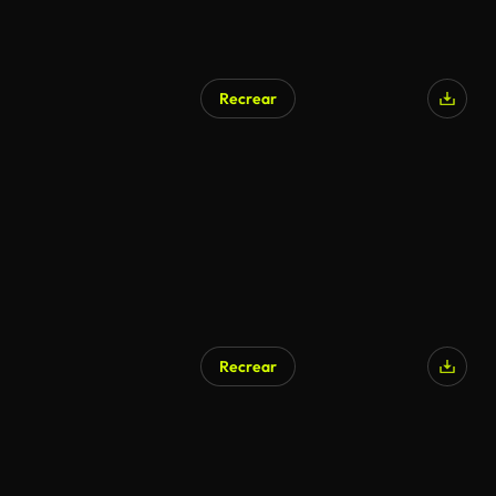
Recrear
Recrear