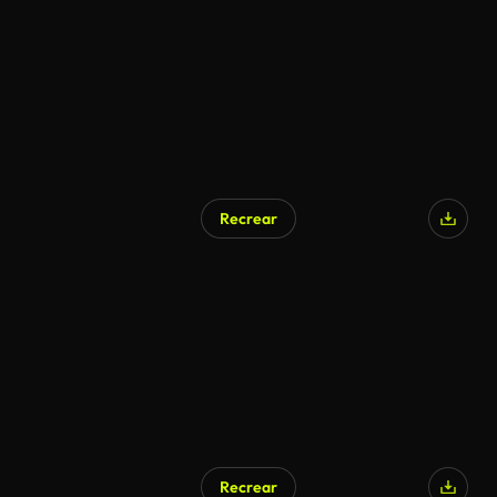
Recrear
Recrear