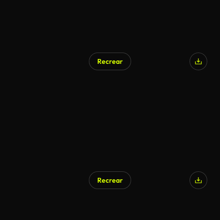
Recrear
Recrear