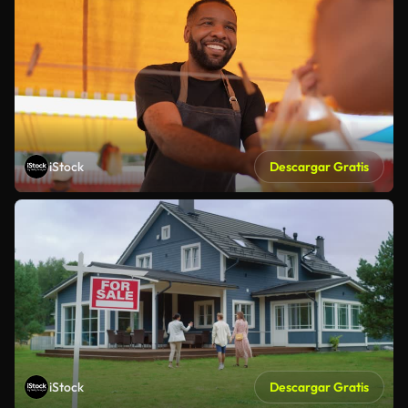
iStock
Descargar Gratis
iStock
Descargar Gratis