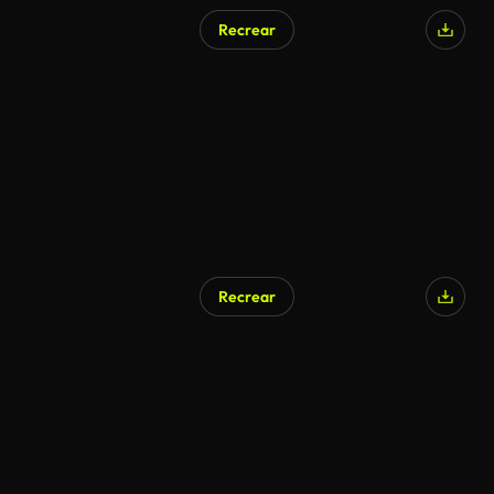
Recrear
Recrear