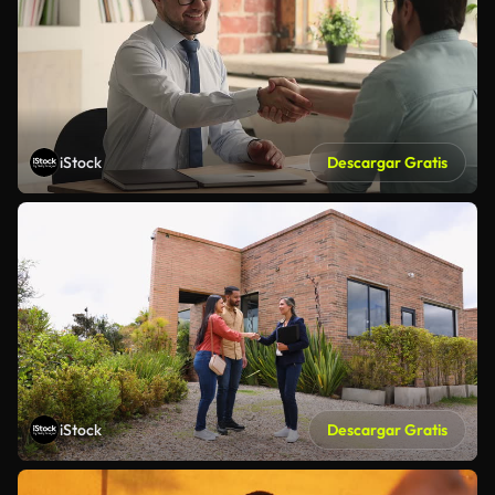
iStock
Descargar Gratis
iStock
Descargar Gratis