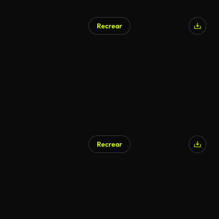
Recrear
Recrear