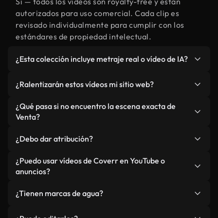
Sí — todos los vídeos son royalty-free y están
autorizados para uso comercial. Cada clip es
revisado individualmente para cumplir con los
estándares de propiedad intelectual.
¿Esta colección incluye metraje real o vídeo de IA?
Ambos. Es una biblioteca híbrida de metraje real
¿Ralentizarán estos vídeos mi sitio web?
relacionado con Venta y vídeos generados por IA.
Todo está claramente etiquetado.
No si selecciona nuestras versiones optimizadas
¿Qué pasa si no encuentro la escena exacta de
para web, diseñadas específicamente para uso de
Venta?
fondo y para mantener un rendimiento óptimo de
Puedes crear una al instante usando Coverr AI
métricas como LCP.
¿Debo dar atribución?
Studio. Describe la escena, como "Venta al
atardecer", y la IA la generará en segundos
No es necesario. Todos los vídeos en nuestra
¿Puedo usar vídeos de Coverr en YouTube o
conforme a nuestros estándares.
biblioteca son royalty-free, aunque siempre se
anuncios?
agradece la mención.
Sí. Todo el metraje puede usarse en vídeos
¿Tienen marcas de agua?
monetizados y anuncios, siempre que no se
redistribuya el metraje en sí como producto
No. Ninguno de nuestros vídeos incluye marcas de