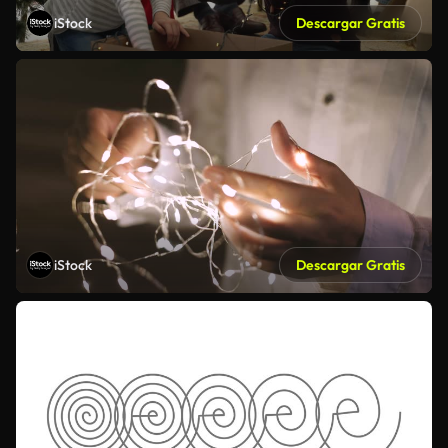
iStock
Descargar Gratis
iStock
Descargar Gratis