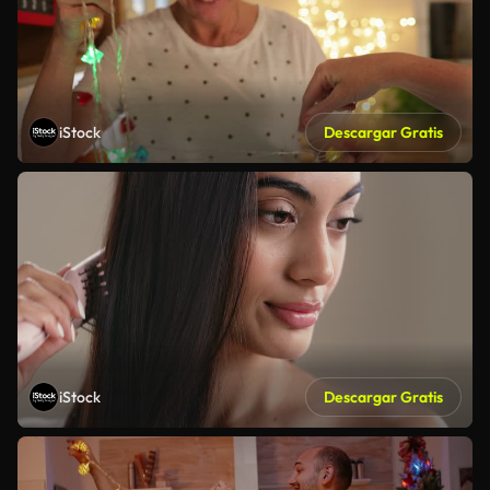
iStock
Descargar Gratis
iStock
Descargar Gratis