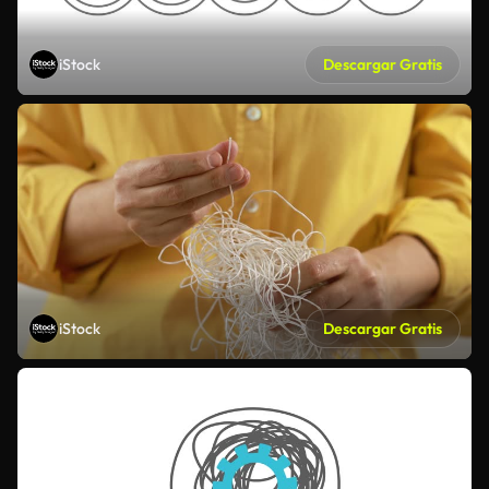
iStock
Descargar Gratis
iStock
Descargar Gratis