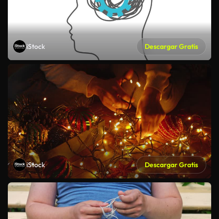
iStock
Descargar Gratis
iStock
Descargar Gratis