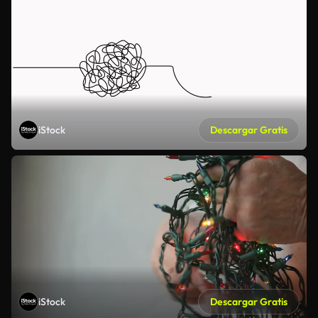
iStock
Descargar Gratis
iStock
Descargar Gratis