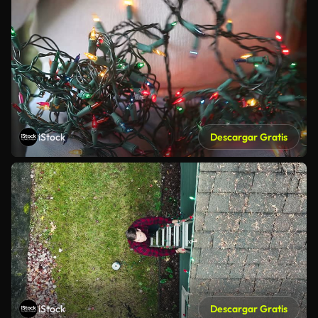
iStock
Descargar Gratis
iStock
Descargar Gratis