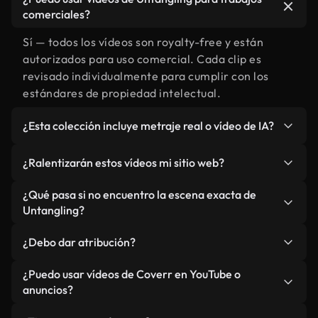
comerciales?
Sí — todos los vídeos son royalty-free y están
autorizados para uso comercial. Cada clip es
revisado individualmente para cumplir con los
estándares de propiedad intelectual.
¿Esta colección incluye metraje real o vídeo de IA?
Ambos. Es una biblioteca híbrida de metraje real
¿Ralentizarán estos vídeos mi sitio web?
relacionado con Untangling y vídeos generados
por IA. Todo está claramente etiquetado.
No si selecciona nuestras versiones optimizadas
¿Qué pasa si no encuentro la escena exacta de
para web, diseñadas específicamente para uso de
Untangling?
fondo y para mantener un rendimiento óptimo de
Puedes crear una al instante usando Coverr AI
métricas como LCP.
¿Debo dar atribución?
Studio. Describe la escena, como "Untangling al
atardecer", y la IA la generará en segundos
No es necesario. Todos los vídeos en nuestra
¿Puedo usar vídeos de Coverr en YouTube o
conforme a nuestros estándares.
biblioteca son royalty-free, aunque siempre se
anuncios?
agradece la mención.
Sí. Todo el metraje puede usarse en vídeos