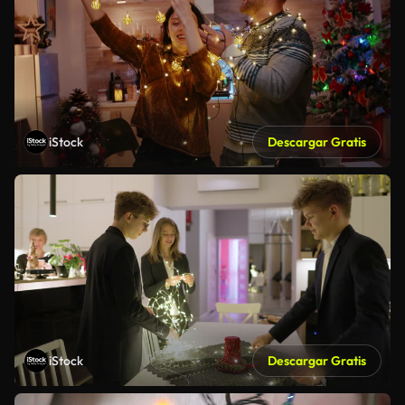
iStock
Descargar Gratis
iStock
Descargar Gratis