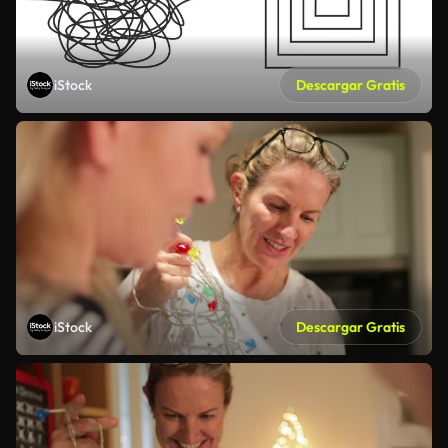
iStock
Descargar Gratis
iStock
Descargar Gratis