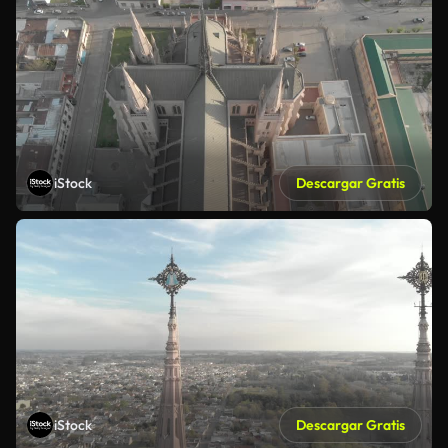
iStock
Descargar Gratis
iStock
Descargar Gratis