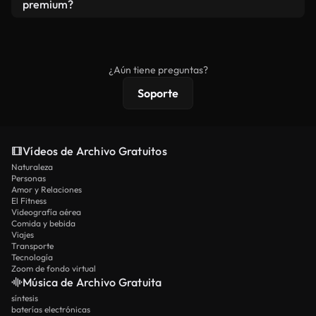
vídeos. Solo asegúrese de que el producto final no
premium?
se redistribuya como metraje de stock básico.
Los vídeos royalty-free incluyen derechos
comerciales estándar; el contenido premium
ofrece metraje exclusivo, resolución 4K y
¿Aún tiene preguntas?
protecciones de licencia extendidas.
Soporte
Vídeos de Archivo Gratuitos
Naturaleza
Personas
Amor y Relaciones
El Fitness
Videografía aérea
Comida y bebida
Viajes
Transporte
Tecnología
Zoom de fondo virtual
Música de Archivo Gratuita
síntesis
baterías electrónicas