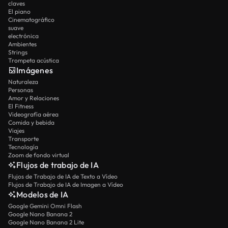
claves
El piano
Cinematográfico
suave
electrónica
Ambientes
Strings
Trompeta acústica
Imágenes
Naturaleza
Personas
Amor y Relaciones
El Fitness
Videografía aérea
Comida y bebida
Viajes
Transporte
Tecnología
Zoom de fondo virtual
Flujos de trabajo de IA
Flujos de Trabajo de IA de Texto a Vídeo
Flujos de Trabajo de IA de Imagen a Vídeo
Modelos de IA
Google Gemini Omni Flash
Google Nano Banana 2
Google Nano Banana 2 Lite