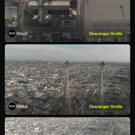
iStock
Descargar Gratis
iStock
Descargar Gratis