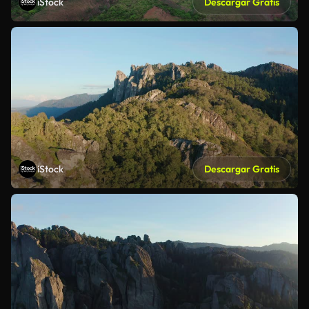
iStock
Descargar Gratis
iStock
Descargar Gratis