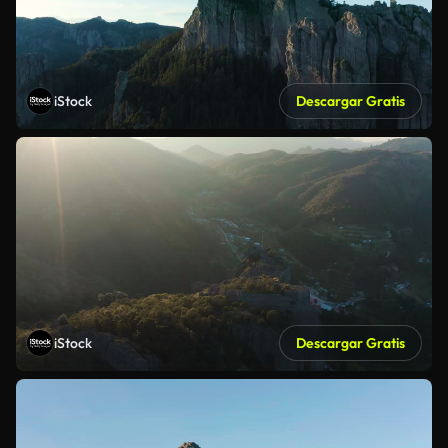
iStock
Descargar Gratis
iStock
Descargar Gratis