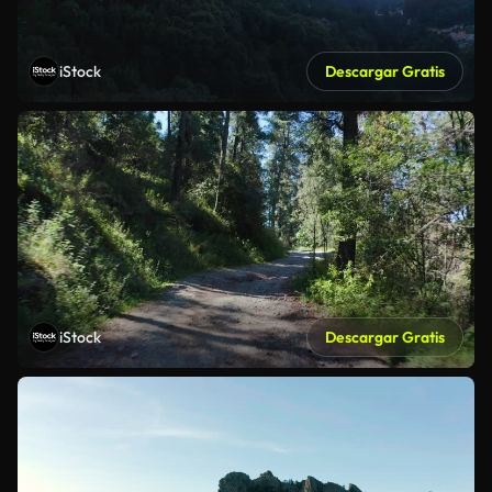
iStock
Descargar Gratis
iStock
Descargar Gratis