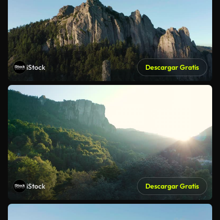
iStock
Descargar Gratis
iStock
Descargar Gratis