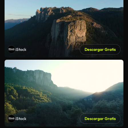
iStock
Descargar Gratis
iStock
Descargar Gratis