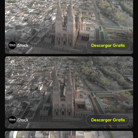
iStock
Descargar Gratis
iStock
Descargar Gratis