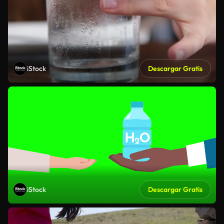
iStock
Descargar Gratis
iStock
Descargar Gratis