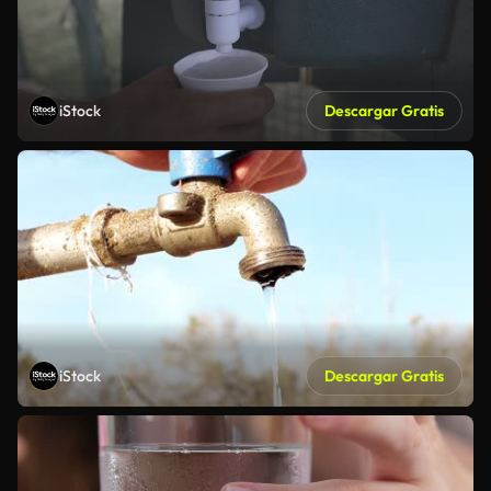
iStock
Descargar Gratis
iStock
Descargar Gratis