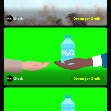
iStock
Descargar Gratis
iStock
Descargar Gratis