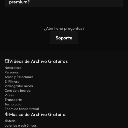
vídeos. Solo asegúrese de que el producto final no
premium?
se redistribuya como metraje de stock básico.
Los vídeos royalty-free incluyen derechos
comerciales estándar; el contenido premium
ofrece metraje exclusivo, resolución 4K y
¿Aún tiene preguntas?
protecciones de licencia extendidas.
Soporte
Vídeos de Archivo Gratuitos
Naturaleza
Personas
Amor y Relaciones
El Fitness
Videografía aérea
Comida y bebida
Viajes
Transporte
Tecnología
Zoom de fondo virtual
Música de Archivo Gratuita
síntesis
baterías electrónicas