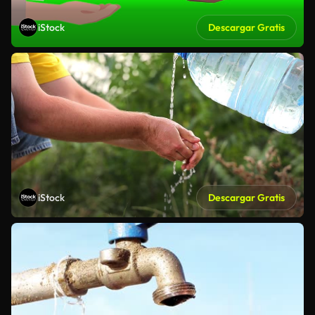
iStock
Descargar Gratis
iStock
Descargar Gratis