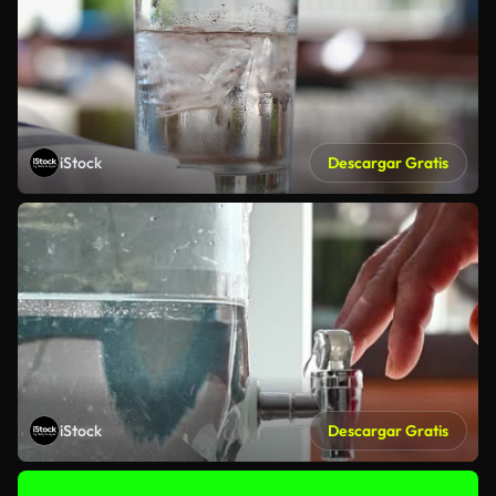
iStock
Descargar Gratis
iStock
Descargar Gratis