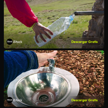
iStock
Descargar Gratis
iStock
Descargar Gratis