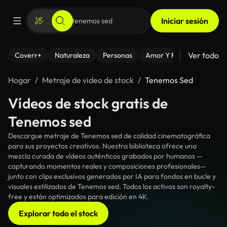
Iniciar sesión
Ver todo
Coverr+
Naturaleza
Personas
Amor Y Relaciones
El
Hogar
Metraje de video de stock
Tenemos Sed
Vídeos de stock gratis de
Tenemos sed
Descargue metraje de Tenemos sed de calidad cinematográfica
para sus proyectos creativos. Nuestra biblioteca ofrece una
mezcla curada de vídeos auténticos grabados por humanos —
capturando momentos reales y composiciones profesionales—
junto con clips exclusivos generados por IA para fondos en bucle y
visuales estilizados de Tenemos sed. Todos los activos son royalty-
free y están optimizados para edición en 4K.
Explorar todo el stock