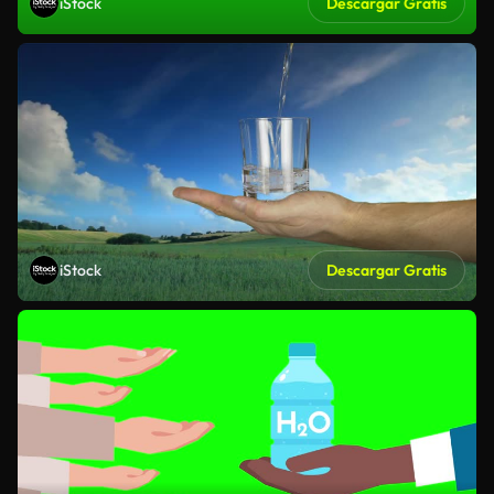
iStock
Descargar Gratis
iStock
Descargar Gratis