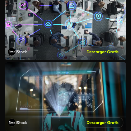
iStock
Descargar Gratis
iStock
Descargar Gratis