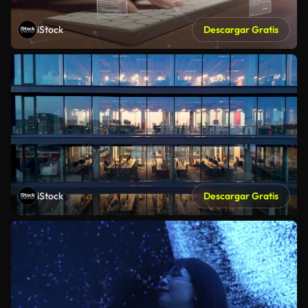
iStock
Descargar Gratis
iStock
Descargar Gratis