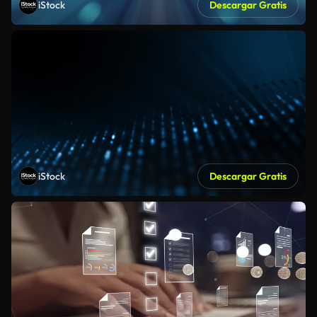
iStock
Descargar Gratis
iStock
Descargar Gratis