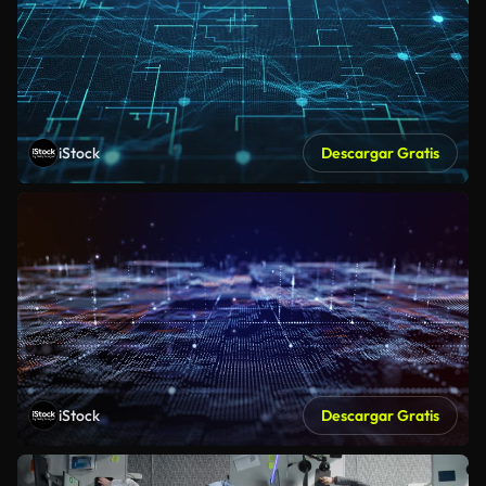
iStock
Descargar Gratis
iStock
Descargar Gratis