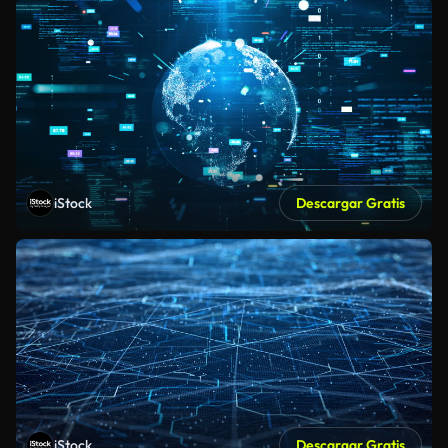
iStock
Descargar Gratis
iStock
Descargar Gratis