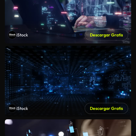
iStock
Descargar Gratis
iStock
Descargar Gratis