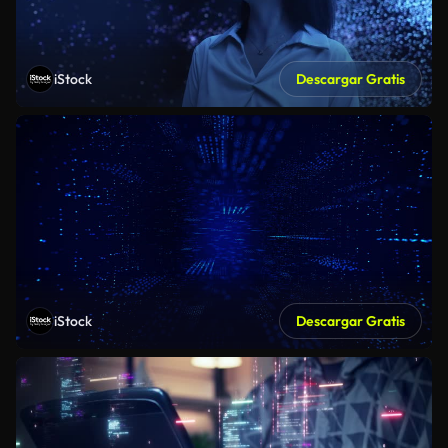
iStock
Descargar Gratis
iStock
Descargar Gratis