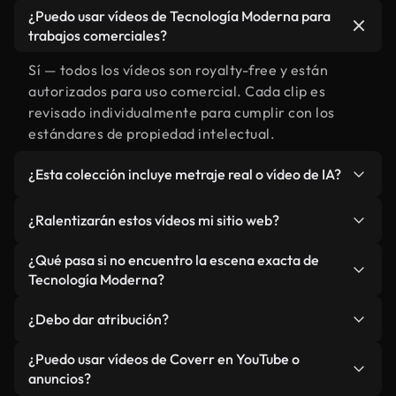
¿Puedo usar vídeos de Tecnología Moderna para
trabajos comerciales?
Sí — todos los vídeos son royalty-free y están
autorizados para uso comercial. Cada clip es
revisado individualmente para cumplir con los
estándares de propiedad intelectual.
¿Esta colección incluye metraje real o vídeo de IA?
Ambos. Es una biblioteca híbrida de metraje real
¿Ralentizarán estos vídeos mi sitio web?
relacionado con Tecnología Moderna y vídeos
generados por IA. Todo está claramente
No si selecciona nuestras versiones optimizadas
¿Qué pasa si no encuentro la escena exacta de
etiquetado.
para web, diseñadas específicamente para uso de
Tecnología Moderna?
fondo y para mantener un rendimiento óptimo de
Puedes crear una al instante usando Coverr AI
métricas como LCP.
¿Debo dar atribución?
Studio. Describe la escena, como "Tecnología
Moderna al atardecer", y la IA la generará en
No es necesario. Todos los vídeos en nuestra
¿Puedo usar vídeos de Coverr en YouTube o
segundos conforme a nuestros estándares.
biblioteca son royalty-free, aunque siempre se
anuncios?
agradece la mención.