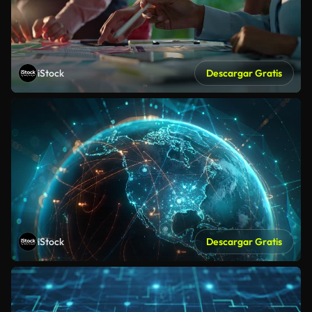
iStock
Descargar Gratis
iStock
Descargar Gratis