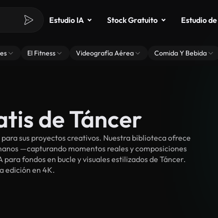
Estudio IA
Stock Gratuito
Estudio de
es
El Fitness
Videografía Aérea
Comida Y Bebida
atis de Táncer
ara sus proyectos creativos. Nuestra biblioteca ofrece
umanos —capturando momentos reales y composiciones
 para fondos en bucle y visuales estilizados de Táncer.
ra edición en 4K.