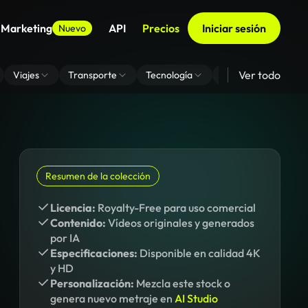
 Marketing
API
Precios
Iniciar sesión
Nuevo
Ver todo
Viajes
Transporte
Tecnología
Zoom De Fondo Virt
Resumen de la colección
Licencia:
Royalty-Free para uso comercial
Contenido:
Vídeos originales y generados
por IA
Especificaciones:
Disponible en calidad 4K
y HD
Personalización:
Mezcla este stock o
genera nuevo metraje en
AI Studio