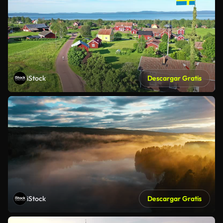
iStock
Descargar Gratis
iStock
Descargar Gratis