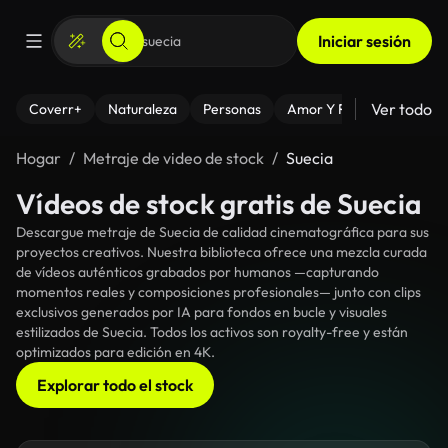
Iniciar sesión
Ver todo
Coverr+
Naturaleza
Personas
Amor Y Relaciones
El
Hogar
Metraje de video de stock
Suecia
Vídeos de stock gratis de Suecia
Descargue metraje de Suecia de calidad cinematográfica para sus
proyectos creativos. Nuestra biblioteca ofrece una mezcla curada
de vídeos auténticos grabados por humanos —capturando
momentos reales y composiciones profesionales— junto con clips
exclusivos generados por IA para fondos en bucle y visuales
estilizados de Suecia. Todos los activos son royalty-free y están
optimizados para edición en 4K.
Explorar todo el stock