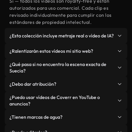
Sí — todos los vídeos son royalty-free y están
autorizados para uso comercial. Cada clip es
revisado individualmente para cumplir con los
estándares de propiedad intelectual.
¿Esta colección incluye metraje real o vídeo de IA?
Ambos. Es una biblioteca híbrida de metraje real
¿Ralentizarán estos vídeos mi sitio web?
relacionado con Suecia y vídeos generados por IA.
Todo está claramente etiquetado.
No si selecciona nuestras versiones optimizadas
¿Qué pasa si no encuentro la escena exacta de
para web, diseñadas específicamente para uso de
Suecia?
fondo y para mantener un rendimiento óptimo de
Puedes crear una al instante usando Coverr AI
métricas como LCP.
¿Debo dar atribución?
Studio. Describe la escena, como "Suecia al
atardecer", y la IA la generará en segundos
No es necesario. Todos los vídeos en nuestra
¿Puedo usar vídeos de Coverr en YouTube o
conforme a nuestros estándares.
biblioteca son royalty-free, aunque siempre se
anuncios?
agradece la mención.
Sí. Todo el metraje puede usarse en vídeos
¿Tienen marcas de agua?
monetizados y anuncios, siempre que no se
redistribuya el metraje en sí como producto
No. Ninguno de nuestros vídeos incluye marcas de