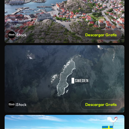
iStock
Descargar Gratis
iStock
Descargar Gratis