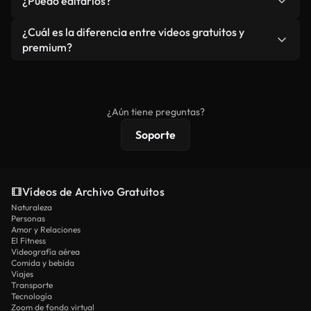
¿Puedo editarlos?
independiente.
agua. Obtendrá metraje limpio y listo para usar en
cada descarga.
Sí. Eres libre de recortar o mezclar nuestros
¿Cuál es la diferencia entre videos gratuitos y
vídeos. Solo asegúrese de que el producto final no
premium?
se redistribuya como metraje de stock básico.
Los vídeos royalty-free incluyen derechos
comerciales estándar; el contenido premium
ofrece metraje exclusivo, resolución 4K y
¿Aún tiene preguntas?
protecciones de licencia extendidas.
Soporte
Vídeos de Archivo Gratuitos
Naturaleza
Personas
Amor y Relaciones
El Fitness
Videografía aérea
Comida y bebida
Viajes
Transporte
Tecnología
Zoom de fondo virtual