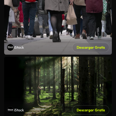
iStock
Descargar Gratis
iStock
Descargar Gratis