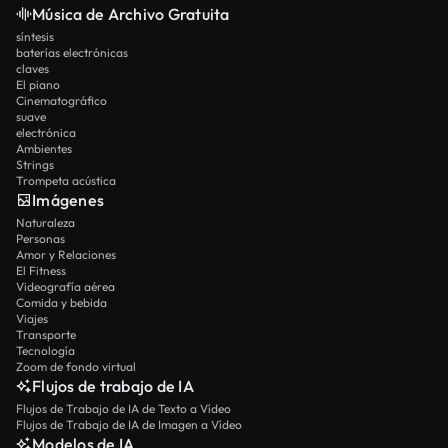
Música de Archivo Gratuita
síntesis
baterías electrónicas
claves
El piano
Cinematográfico
suave
electrónica
Ambientes
Strings
Trompeta acústica
Imágenes
Naturaleza
Personas
Amor y Relaciones
El Fitness
Videografía aérea
Comida y bebida
Viajes
Transporte
Tecnología
Zoom de fondo virtual
Flujos de trabajo de IA
Flujos de Trabajo de IA de Texto a Vídeo
Flujos de Trabajo de IA de Imagen a Vídeo
Modelos de IA