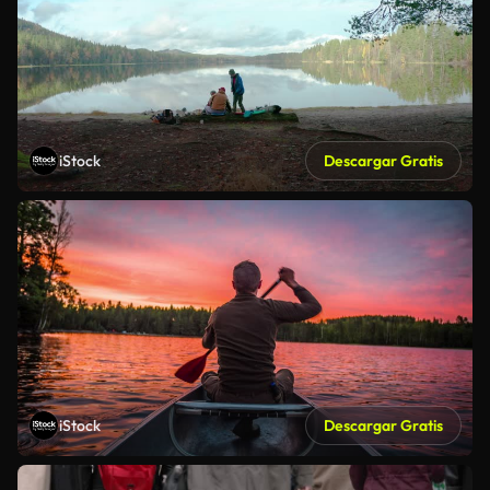
iStock
Descargar Gratis
iStock
Descargar Gratis