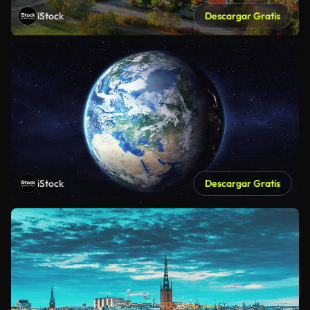
iStock
Descargar Gratis
iStock
Descargar Gratis