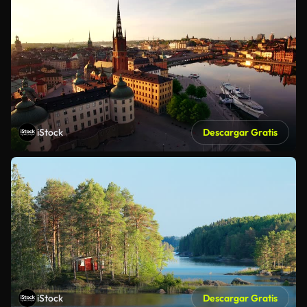
iStock
Descargar Gratis
iStock
Descargar Gratis