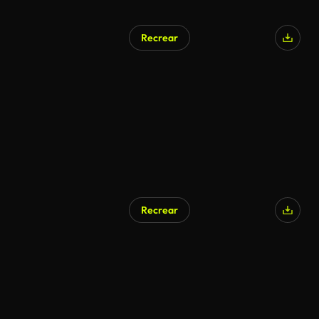
Recrear
Recrear