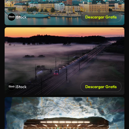
iStock
Descargar Gratis
iStock
Descargar Gratis