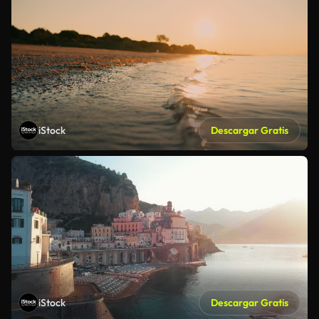
iStock
Descargar Gratis
iStock
Descargar Gratis