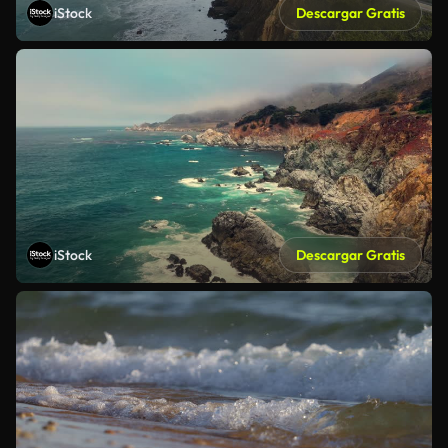
iStock
Descargar Gratis
iStock
Descargar Gratis