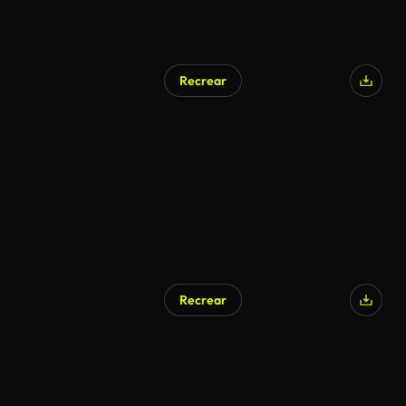
Recrear
Recrear