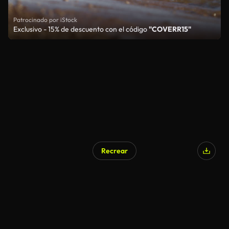
Patrocinado por iStock
Exclusivo - 15% de descuento con el código
"COVERR15"
Recrear