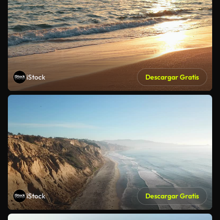
iStock
Descargar Gratis
iStock
Descargar Gratis