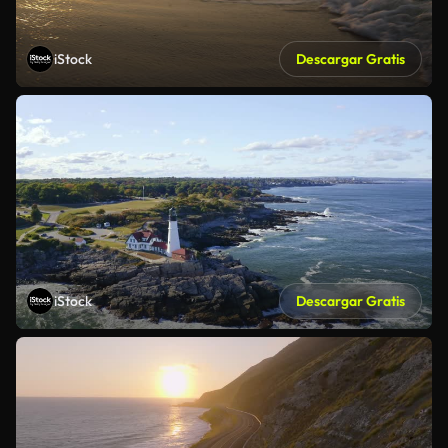
iStock
Descargar Gratis
iStock
Descargar Gratis