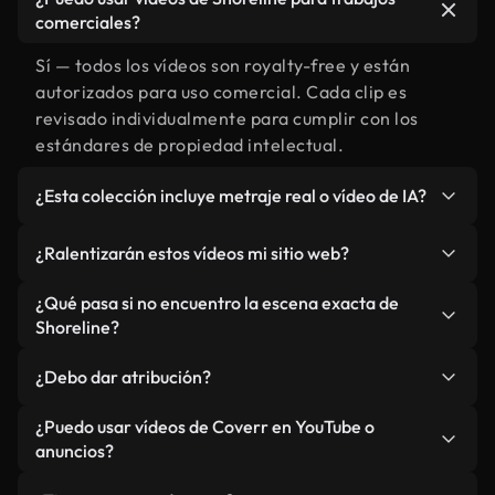
comerciales?
Sí — todos los vídeos son royalty-free y están
autorizados para uso comercial. Cada clip es
revisado individualmente para cumplir con los
estándares de propiedad intelectual.
¿Esta colección incluye metraje real o vídeo de IA?
Ambos. Es una biblioteca híbrida de metraje real
¿Ralentizarán estos vídeos mi sitio web?
relacionado con Shoreline y vídeos generados por
IA. Todo está claramente etiquetado.
No si selecciona nuestras versiones optimizadas
¿Qué pasa si no encuentro la escena exacta de
para web, diseñadas específicamente para uso de
Shoreline?
fondo y para mantener un rendimiento óptimo de
Puedes crear una al instante usando Coverr AI
métricas como LCP.
¿Debo dar atribución?
Studio. Describe la escena, como "Shoreline al
atardecer", y la IA la generará en segundos
No es necesario. Todos los vídeos en nuestra
¿Puedo usar vídeos de Coverr en YouTube o
conforme a nuestros estándares.
biblioteca son royalty-free, aunque siempre se
anuncios?
agradece la mención.
Sí. Todo el metraje puede usarse en vídeos