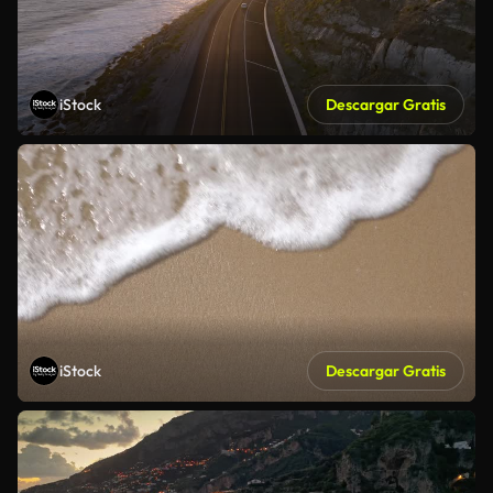
iStock
Descargar Gratis
iStock
Descargar Gratis