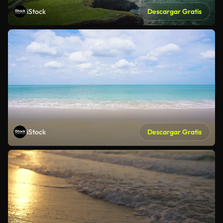
iStock
Descargar Gratis
iStock
Descargar Gratis