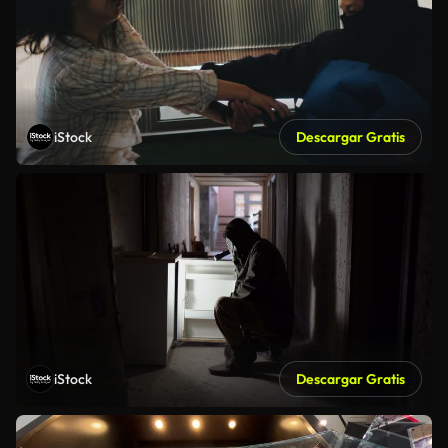
iStock
Descargar Gratis
iStock
Descargar Gratis