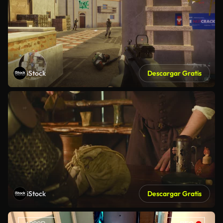
iStock
Descargar Gratis
iStock
Descargar Gratis