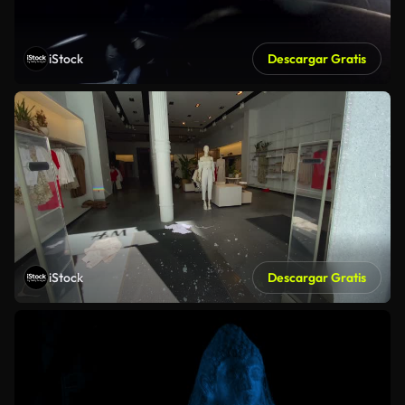
iStock
Descargar Gratis
iStock
Descargar Gratis