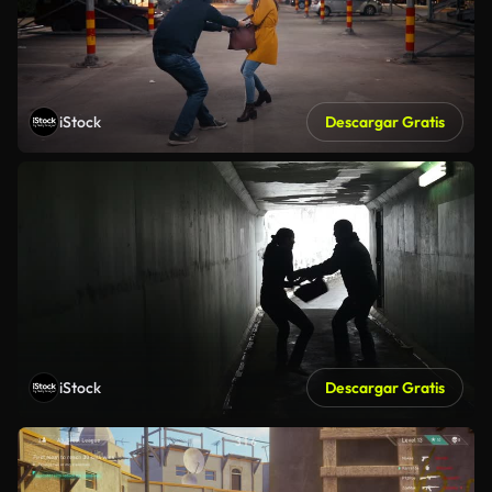
iStock
Descargar Gratis
iStock
Descargar Gratis