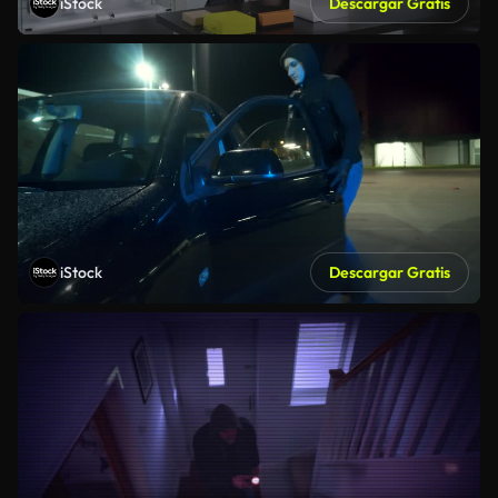
iStock
Descargar Gratis
iStock
Descargar Gratis