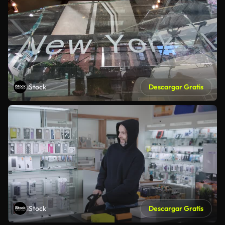
iStock
Descargar Gratis
iStock
Descargar Gratis