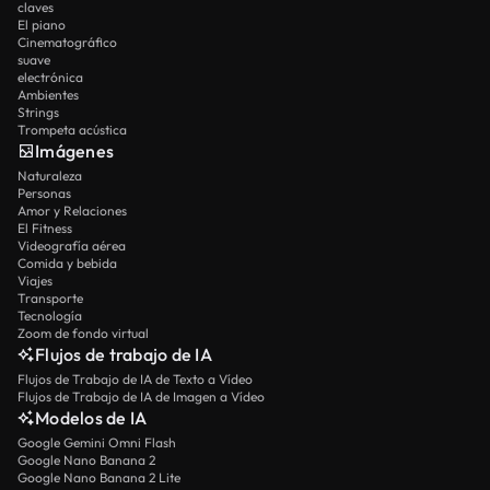
claves
El piano
Cinematográfico
suave
electrónica
Ambientes
Strings
Trompeta acústica
Imágenes
Naturaleza
Personas
Amor y Relaciones
El Fitness
Videografía aérea
Comida y bebida
Viajes
Transporte
Tecnología
Zoom de fondo virtual
Flujos de trabajo de IA
Flujos de Trabajo de IA de Texto a Vídeo
Flujos de Trabajo de IA de Imagen a Vídeo
Modelos de IA
Google Gemini Omni Flash
Google Nano Banana 2
Google Nano Banana 2 Lite