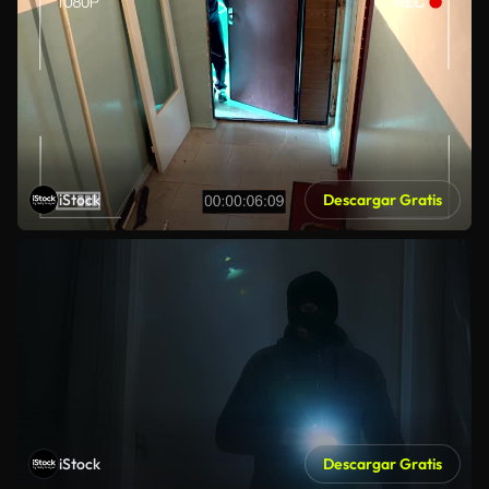
iStock
Descargar Gratis
iStock
Descargar Gratis