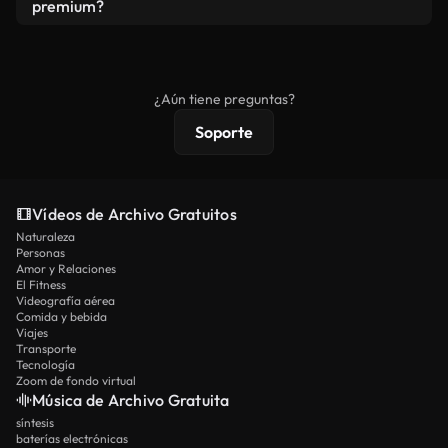
vídeos. Solo asegúrese de que el producto final no
premium?
se redistribuya como metraje de stock básico.
Los vídeos royalty-free incluyen derechos
comerciales estándar; el contenido premium
ofrece metraje exclusivo, resolución 4K y
¿Aún tiene preguntas?
protecciones de licencia extendidas.
Soporte
Vídeos de Archivo Gratuitos
Naturaleza
Personas
Amor y Relaciones
El Fitness
Videografía aérea
Comida y bebida
Viajes
Transporte
Tecnología
Zoom de fondo virtual
Música de Archivo Gratuita
síntesis
baterías electrónicas