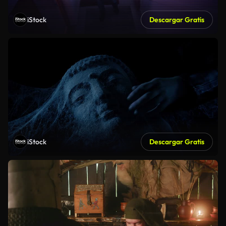
iStock
Descargar Gratis
iStock
Descargar Gratis