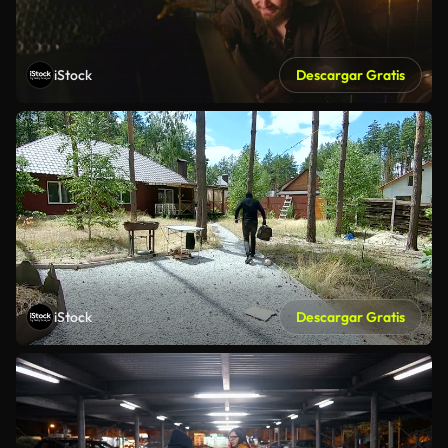
iStock
Descargar Gratis
iStock
Descargar Gratis