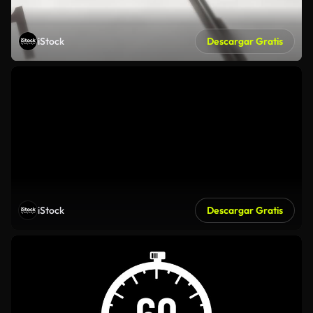
iStock
Descargar Gratis
iStock
Descargar Gratis