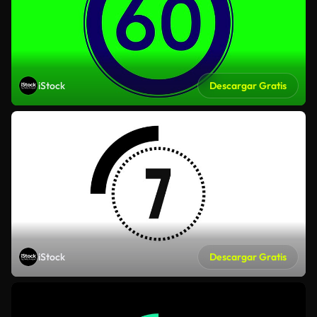
iStock
Descargar Gratis
iStock
Descargar Gratis