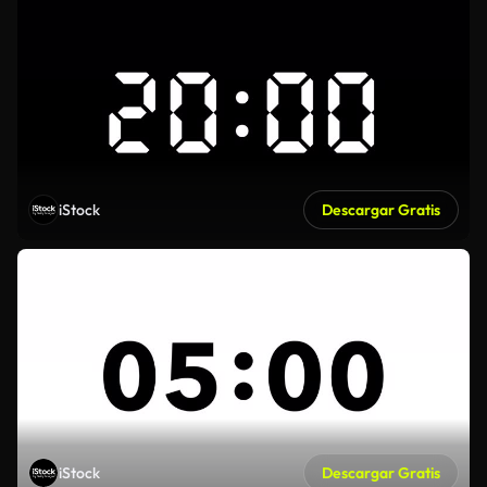
iStock
Descargar Gratis
iStock
Descargar Gratis