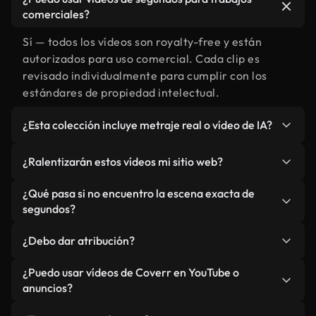
comerciales?
Sí — todos los vídeos son royalty-free y están
autorizados para uso comercial. Cada clip es
revisado individualmente para cumplir con los
estándares de propiedad intelectual.
¿Esta colección incluye metraje real o vídeo de IA?
Ambos. Es una biblioteca híbrida de metraje real
¿Ralentizarán estos vídeos mi sitio web?
relacionado con segundos y vídeos generados por
IA. Todo está claramente etiquetado.
No si selecciona nuestras versiones optimizadas
¿Qué pasa si no encuentro la escena exacta de
para web, diseñadas específicamente para uso de
segundos?
fondo y para mantener un rendimiento óptimo de
Puedes crear una al instante usando Coverr AI
métricas como LCP.
¿Debo dar atribución?
Studio. Describe la escena, como "segundos al
atardecer", y la IA la generará en segundos
No es necesario. Todos los vídeos en nuestra
¿Puedo usar vídeos de Coverr en YouTube o
conforme a nuestros estándares.
biblioteca son royalty-free, aunque siempre se
anuncios?
agradece la mención.
Sí. Todo el metraje puede usarse en vídeos