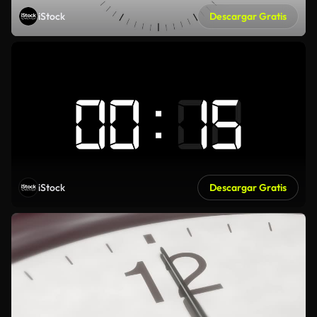
iStock
Descargar Gratis
iStock
Descargar Gratis