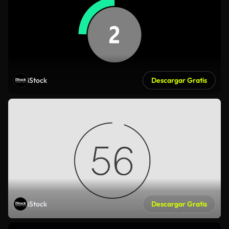
iStock
Descargar Gratis
iStock
Descargar Gratis