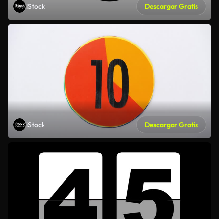
iStock
Descargar Gratis
iStock
Descargar Gratis