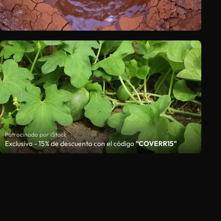
Patrocinado por iStock
Exclusivo - 15% de descuento con el código
"COVERR15"