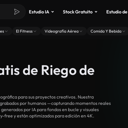
Estudio IA
Stock Gratuito
Estudio de
es
El Fitness
Videografía Aérea
Comida Y Bebida
atis de Riego de
gráfica para sus proyectos creativos. Nuestra
cos grabados por humanos —capturando momentos reales
 generados por IA para fondos en bucle y visuales
ty-free y están optimizados para edición en 4K.