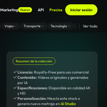
 Marketing
API
Precios
Iniciar sesión
Nuevo
Ver todo
Viajes
Transporte
Tecnología
Zoom De Fondo Virt
Resumen de la colección
Licencia:
Royalty-Free para uso comercial
Contenido:
Vídeos originales y generados
por IA
Especificaciones:
Disponible en calidad 4K
y HD
Personalización:
Mezcla este stock o
genera nuevo metraje en
AI Studio