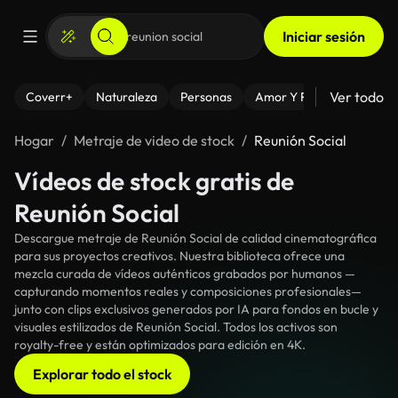
Iniciar sesión
Ver todo
Coverr+
Naturaleza
Personas
Amor Y Relaciones
El
Hogar
Metraje de video de stock
Reunión Social
Vídeos de stock gratis de
Reunión Social
Descargue metraje de Reunión Social de calidad cinematográfica
para sus proyectos creativos. Nuestra biblioteca ofrece una
mezcla curada de vídeos auténticos grabados por humanos —
capturando momentos reales y composiciones profesionales—
junto con clips exclusivos generados por IA para fondos en bucle y
visuales estilizados de Reunión Social. Todos los activos son
royalty-free y están optimizados para edición en 4K.
Explorar todo el stock