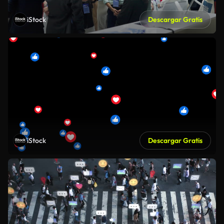
iStock
Descargar Gratis
iStock
Descargar Gratis