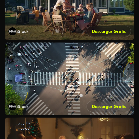
iStock
Descargar Gratis
iStock
Descargar Gratis