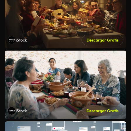
iStock
Descargar Gratis
iStock
Descargar Gratis