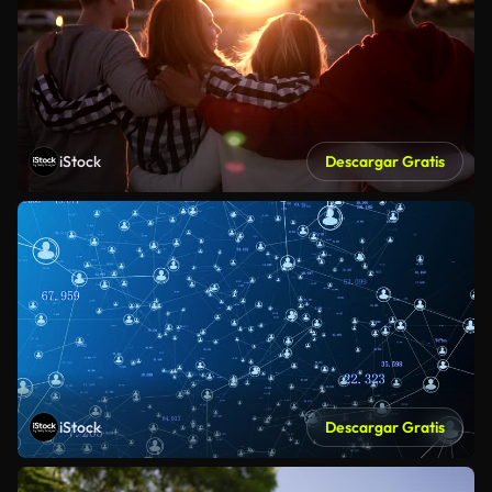
iStock
Descargar Gratis
iStock
Descargar Gratis