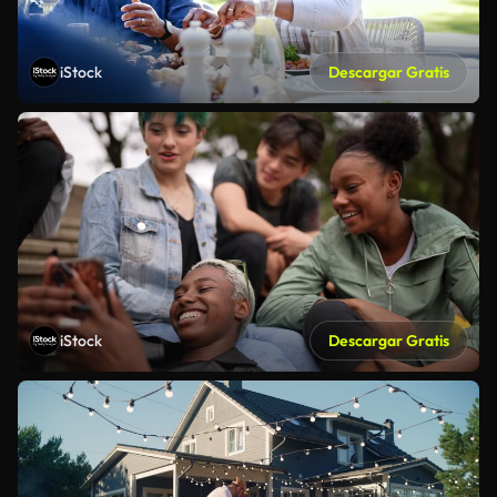
iStock
Descargar Gratis
iStock
Descargar Gratis