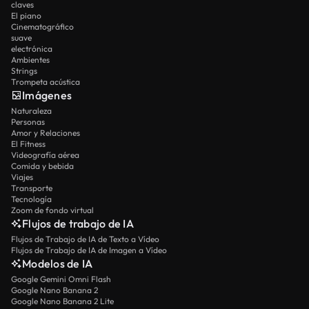
claves
El piano
Cinematográfico
suave
electrónica
Ambientes
Strings
Trompeta acústica
Imágenes
Naturaleza
Personas
Amor y Relaciones
El Fitness
Videografía aérea
Comida y bebida
Viajes
Transporte
Tecnología
Zoom de fondo virtual
Flujos de trabajo de IA
Flujos de Trabajo de IA de Texto a Vídeo
Flujos de Trabajo de IA de Imagen a Vídeo
Modelos de IA
Google Gemini Omni Flash
Google Nano Banana 2
Google Nano Banana 2 Lite