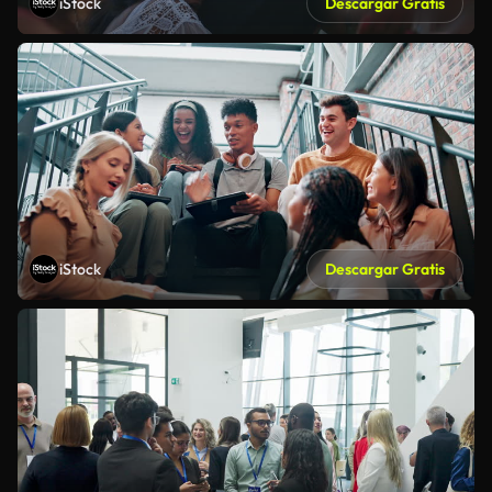
iStock
Descargar Gratis
iStock
Descargar Gratis