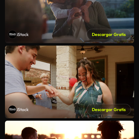
iStock
Descargar Gratis
iStock
Descargar Gratis