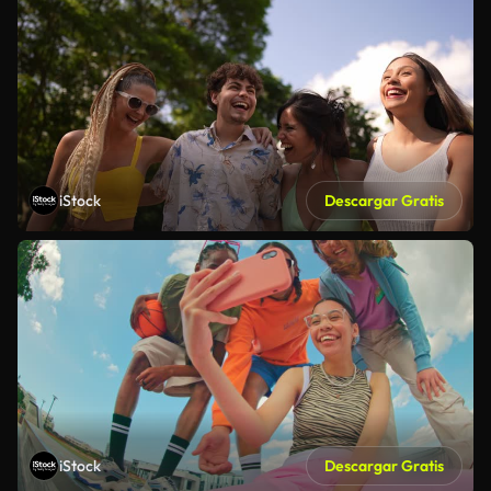
iStock
Descargar Gratis
iStock
Descargar Gratis