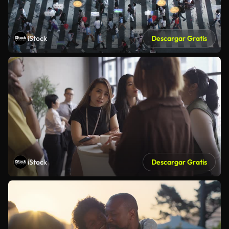
iStock
Descargar Gratis
iStock
Descargar Gratis