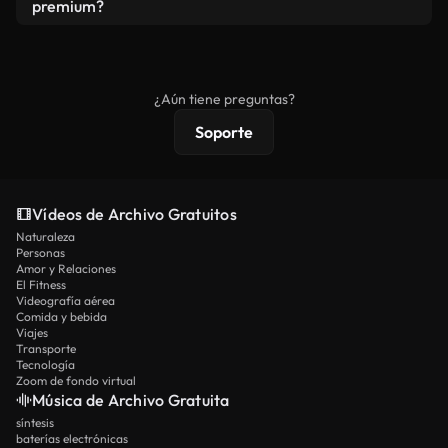
vídeos. Solo asegúrese de que el producto final no
premium?
se redistribuya como metraje de stock básico.
Los vídeos royalty-free incluyen derechos
comerciales estándar; el contenido premium
ofrece metraje exclusivo, resolución 4K y
¿Aún tiene preguntas?
protecciones de licencia extendidas.
Soporte
Vídeos de Archivo Gratuitos
Naturaleza
Personas
Amor y Relaciones
El Fitness
Videografía aérea
Comida y bebida
Viajes
Transporte
Tecnología
Zoom de fondo virtual
Música de Archivo Gratuita
síntesis
baterías electrónicas