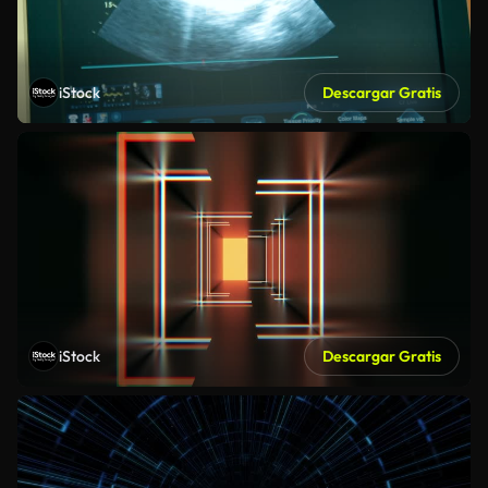
iStock
Descargar Gratis
iStock
Descargar Gratis