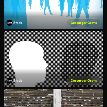
iStock
Descargar Gratis
iStock
Descargar Gratis