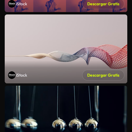
iStock
Descargar Gratis
iStock
Descargar Gratis