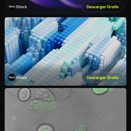
iStock
Descargar Gratis
iStock
Descargar Gratis