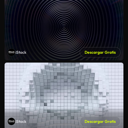
iStock
Descargar Gratis
iStock
Descargar Gratis