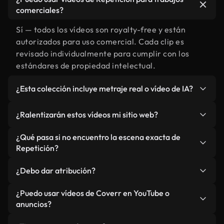
comerciales?
Sí — todos los vídeos son royalty-free y están
autorizados para uso comercial. Cada clip es
revisado individualmente para cumplir con los
estándares de propiedad intelectual.
¿Esta colección incluye metraje real o vídeo de IA?
Ambos. Es una biblioteca híbrida de metraje real
¿Ralentizarán estos vídeos mi sitio web?
relacionado con Repetición y vídeos generados
por IA. Todo está claramente etiquetado.
No si selecciona nuestras versiones optimizadas
¿Qué pasa si no encuentro la escena exacta de
para web, diseñadas específicamente para uso de
Repetición?
fondo y para mantener un rendimiento óptimo de
Puedes crear una al instante usando Coverr AI
métricas como LCP.
¿Debo dar atribución?
Studio. Describe la escena, como "Repetición al
atardecer", y la IA la generará en segundos
No es necesario. Todos los vídeos en nuestra
¿Puedo usar vídeos de Coverr en YouTube o
conforme a nuestros estándares.
biblioteca son royalty-free, aunque siempre se
anuncios?
agradece la mención.
Sí. Todo el metraje puede usarse en vídeos