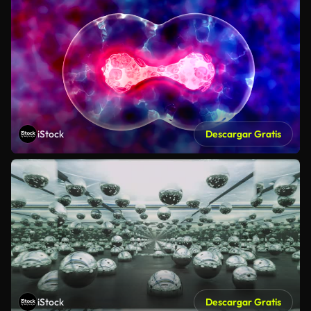
iStock
Descargar Gratis
iStock
Descargar Gratis