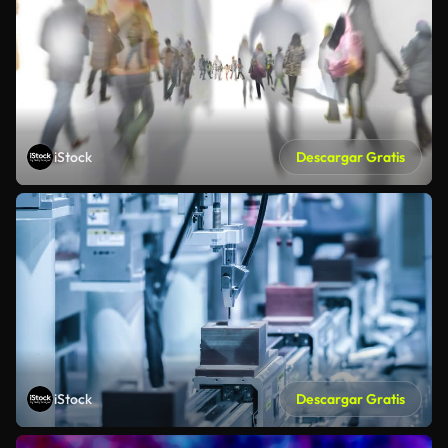
iStock
Descargar Gratis
iStock
Descargar Gratis