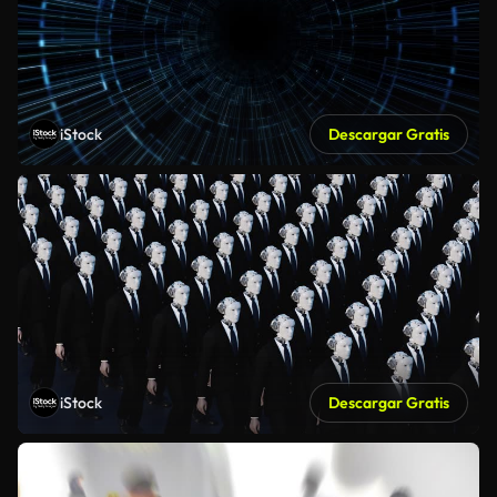
iStock
Descargar Gratis
iStock
Descargar Gratis