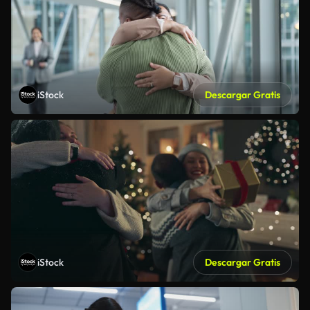
iStock
Descargar Gratis
iStock
Descargar Gratis