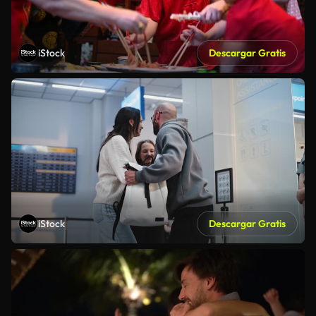
iStock
Descargar Gratis
iStock
Descargar Gratis