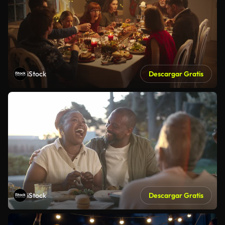
iStock
Descargar Gratis
iStock
Descargar Gratis