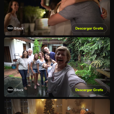
iStock
Descargar Gratis
iStock
Descargar Gratis