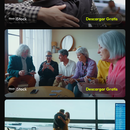
iStock
Descargar Gratis
iStock
Descargar Gratis