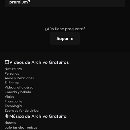
vídeos. Solo asegúrese de que el producto final no
premium?
se redistribuya como metraje de stock básico.
Los vídeos royalty-free incluyen derechos
comerciales estándar; el contenido premium
ofrece metraje exclusivo, resolución 4K y
¿Aún tiene preguntas?
protecciones de licencia extendidas.
Soporte
Vídeos de Archivo Gratuitos
Naturaleza
Personas
Amor y Relaciones
El Fitness
Videografía aérea
Comida y bebida
Viajes
Transporte
Tecnología
Zoom de fondo virtual
Música de Archivo Gratuita
síntesis
baterías electrónicas