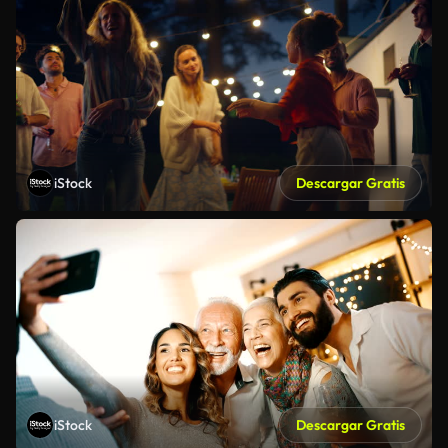
iStock
Descargar Gratis
iStock
Descargar Gratis