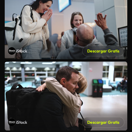
iStock
Descargar Gratis
iStock
Descargar Gratis