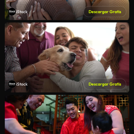
iStock
Descargar Gratis
iStock
Descargar Gratis