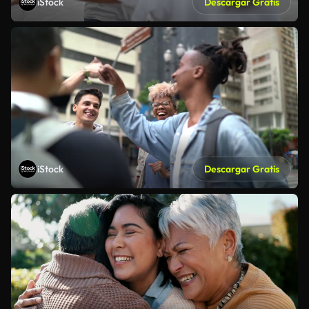
iStock
Descargar Gratis
iStock
Descargar Gratis