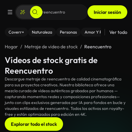
Iniciar sesión
Ver todo
Coverr+
Naturaleza
Personas
Amor Y Relaciones
El
Hogar
Metraje de video de stock
Reencuentro
Vídeos de stock gratis de
Reencuentro
Descargue metraje de reencuentro de calidad cinematográfica
para sus proyectos creativos. Nuestra biblioteca ofrece una
mezcla curada de vídeos auténticos grabados por humanos —
capturando momentos reales y composiciones profesionales—
junto con clips exclusivos generados por IA para fondos en bucle y
visuales estilizados de reencuentro. Todos los activos son royalty-
free y están optimizados para edición en 4K.
Explorar todo el stock