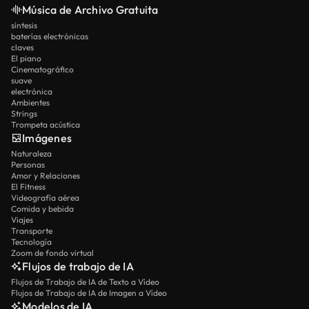
Música de Archivo Gratuita
síntesis
baterías electrónicas
claves
El piano
Cinematográfico
suave
electrónica
Ambientes
Strings
Trompeta acústica
Imágenes
Naturaleza
Personas
Amor y Relaciones
El Fitness
Videografía aérea
Comida y bebida
Viajes
Transporte
Tecnología
Zoom de fondo virtual
Flujos de trabajo de IA
Flujos de Trabajo de IA de Texto a Vídeo
Flujos de Trabajo de IA de Imagen a Vídeo
Modelos de IA