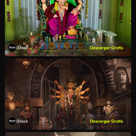
iStock
Descargar Gratis
iStock
Descargar Gratis