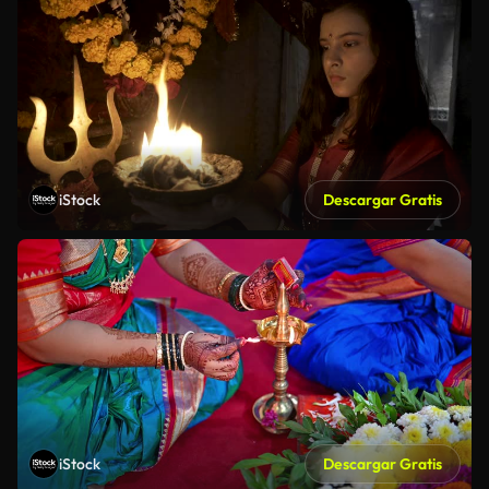
iStock
Descargar Gratis
iStock
Descargar Gratis