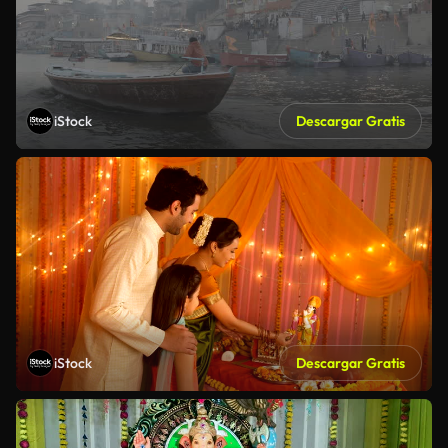
iStock
Descargar Gratis
iStock
Descargar Gratis