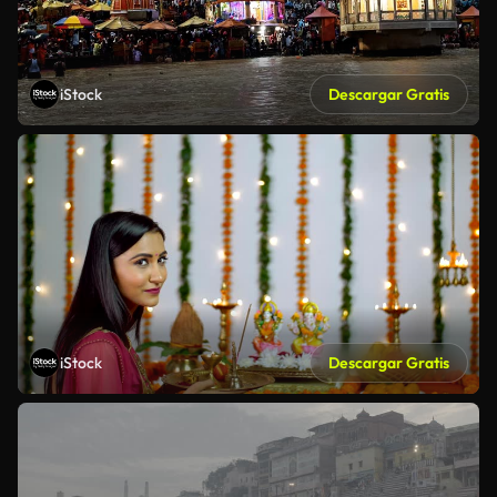
iStock
Descargar Gratis
iStock
Descargar Gratis