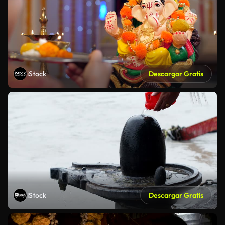
iStock
Descargar Gratis
iStock
Descargar Gratis