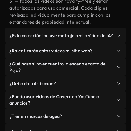
Sí — todos los vídeos son royalty-free y están
autorizados para uso comercial. Cada clip es
revisado individualmente para cumplir con los
estándares de propiedad intelectual.
¿Esta colección incluye metraje real o vídeo de IA?
Ambos. Es una biblioteca híbrida de metraje real
¿Ralentizarán estos vídeos mi sitio web?
relacionado con Puja y vídeos generados por IA.
Todo está claramente etiquetado.
No si selecciona nuestras versiones optimizadas
¿Qué pasa si no encuentro la escena exacta de
para web, diseñadas específicamente para uso de
Puja?
fondo y para mantener un rendimiento óptimo de
Puedes crear una al instante usando Coverr AI
métricas como LCP.
¿Debo dar atribución?
Studio. Describe la escena, como "Puja al
atardecer", y la IA la generará en segundos
No es necesario. Todos los vídeos en nuestra
¿Puedo usar vídeos de Coverr en YouTube o
conforme a nuestros estándares.
biblioteca son royalty-free, aunque siempre se
anuncios?
agradece la mención.
Sí. Todo el metraje puede usarse en vídeos
¿Tienen marcas de agua?
monetizados y anuncios, siempre que no se
redistribuya el metraje en sí como producto
No. Ninguno de nuestros vídeos incluye marcas de