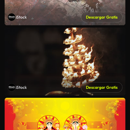
iStock
Descargar Gratis
iStock
Descargar Gratis