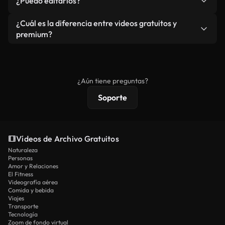
¿Puedo editarlos?
independiente.
agua. Obtendrá metraje limpio y listo para usar en
cada descarga.
Sí. Eres libre de recortar o mezclar nuestros
¿Cuál es la diferencia entre videos gratuitos y
vídeos. Solo asegúrese de que el producto final no
premium?
se redistribuya como metraje de stock básico.
Los vídeos royalty-free incluyen derechos
comerciales estándar; el contenido premium
ofrece metraje exclusivo, resolución 4K y
¿Aún tiene preguntas?
protecciones de licencia extendidas.
Soporte
Vídeos de Archivo Gratuitos
Naturaleza
Personas
Amor y Relaciones
El Fitness
Videografía aérea
Comida y bebida
Viajes
Transporte
Tecnología
Zoom de fondo virtual