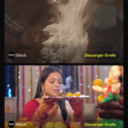
iStock
Descargar Gratis
iStock
Descargar Gratis