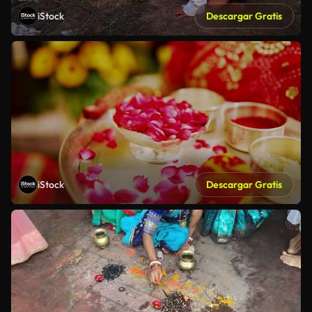
iStock
Descargar Gratis
iStock
Descargar Gratis