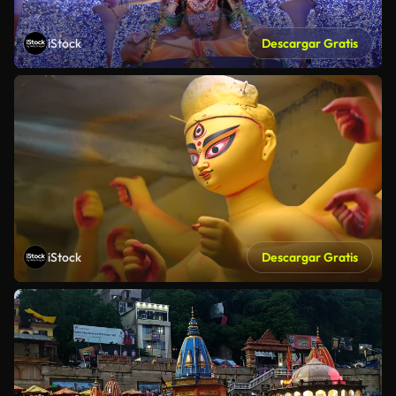
iStock
Descargar Gratis
iStock
Descargar Gratis