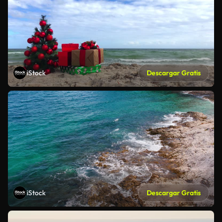
iStock
Descargar Gratis
iStock
Descargar Gratis