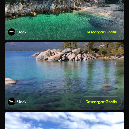
iStock
Descargar Gratis
iStock
Descargar Gratis