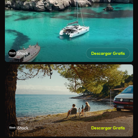
iStock
Descargar Gratis
iStock
Descargar Gratis