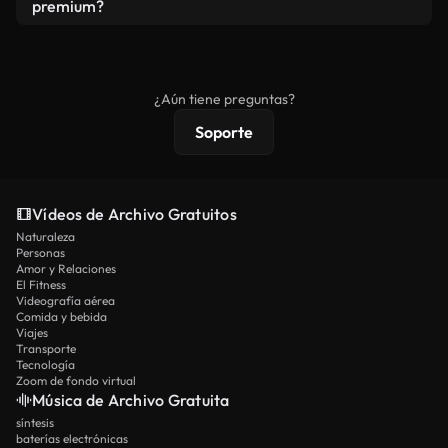
vídeos. Solo asegúrese de que el producto final no
premium?
se redistribuya como metraje de stock básico.
Los vídeos royalty-free incluyen derechos
comerciales estándar; el contenido premium
ofrece metraje exclusivo, resolución 4K y
¿Aún tiene preguntas?
protecciones de licencia extendidas.
Soporte
Vídeos de Archivo Gratuitos
Naturaleza
Personas
Amor y Relaciones
El Fitness
Videografía aérea
Comida y bebida
Viajes
Transporte
Tecnología
Zoom de fondo virtual
Música de Archivo Gratuita
síntesis
baterías electrónicas