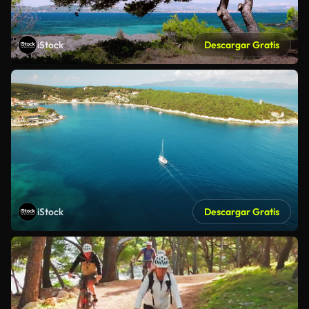
iStock
Descargar Gratis
iStock
Descargar Gratis