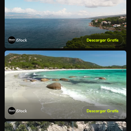
iStock
Descargar Gratis
iStock
Descargar Gratis