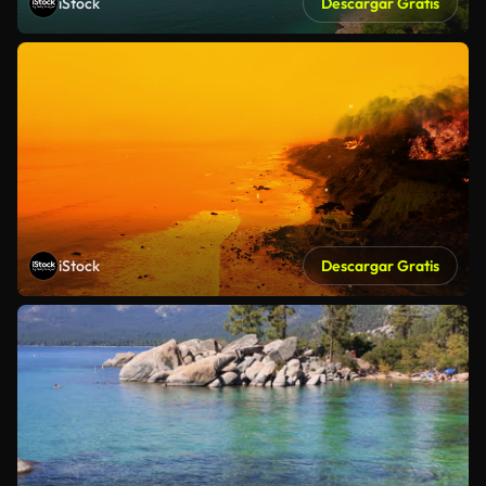
iStock
Descargar Gratis
iStock
Descargar Gratis