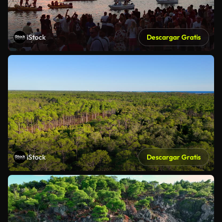
iStock
Descargar Gratis
iStock
Descargar Gratis