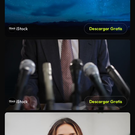
iStock
Descargar Gratis
iStock
Descargar Gratis