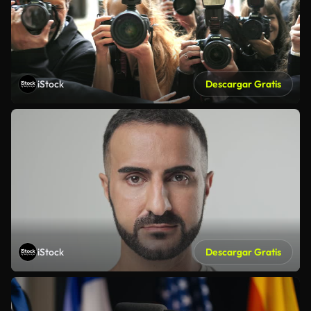
iStock
Descargar Gratis
iStock
Descargar Gratis