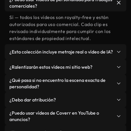
comerciales?
Sí — todos los vídeos son royalty-free y están
autorizados para uso comercial. Cada clip es
revisado individualmente para cumplir con los
estándares de propiedad intelectual.
¿Esta colección incluye metraje real o vídeo de IA?
Ambos. Es una biblioteca híbrida de metraje real
¿Ralentizarán estos vídeos mi sitio web?
relacionado con personalidad y vídeos generados
por IA. Todo está claramente etiquetado.
No si selecciona nuestras versiones optimizadas
¿Qué pasa si no encuentro la escena exacta de
para web, diseñadas específicamente para uso de
personalidad?
fondo y para mantener un rendimiento óptimo de
Puedes crear una al instante usando Coverr AI
métricas como LCP.
¿Debo dar atribución?
Studio. Describe la escena, como "personalidad al
atardecer", y la IA la generará en segundos
No es necesario. Todos los vídeos en nuestra
¿Puedo usar vídeos de Coverr en YouTube o
conforme a nuestros estándares.
biblioteca son royalty-free, aunque siempre se
anuncios?
agradece la mención.
Sí. Todo el metraje puede usarse en vídeos