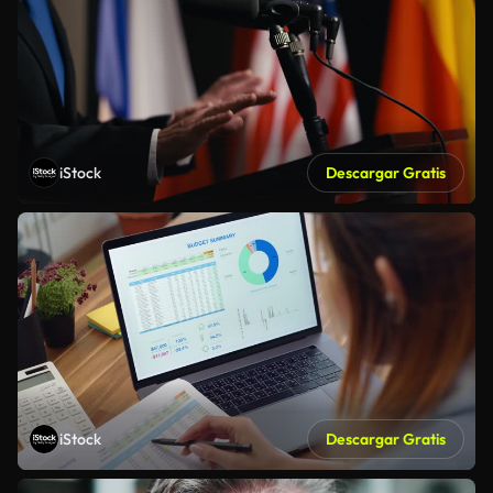
iStock
Descargar Gratis
iStock
Descargar Gratis