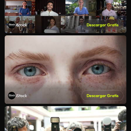
iStock
Descargar Gratis
iStock
Descargar Gratis