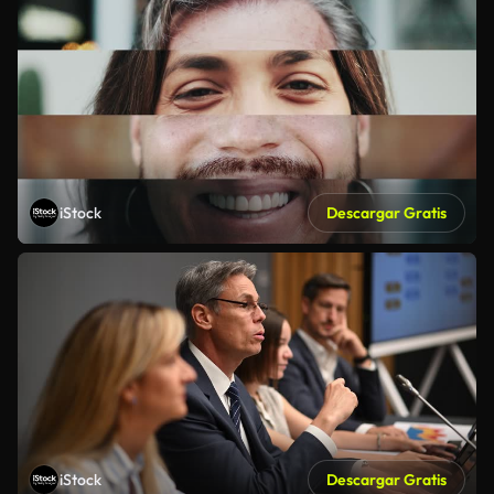
iStock
Descargar Gratis
iStock
Descargar Gratis