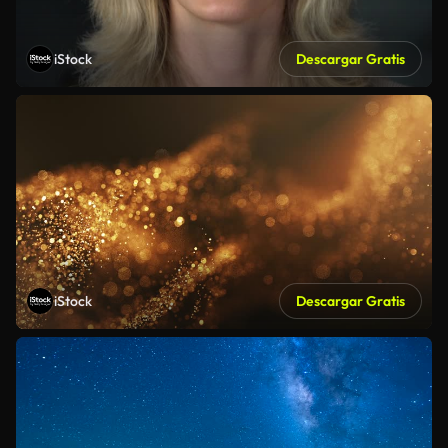
iStock
Descargar Gratis
iStock
Descargar Gratis