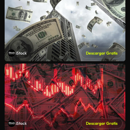
iStock
Descargar Gratis
iStock
Descargar Gratis