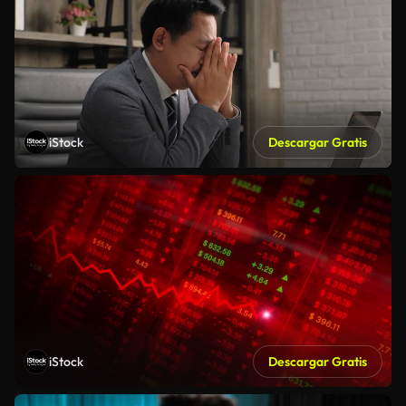
iStock
Descargar Gratis
iStock
Descargar Gratis