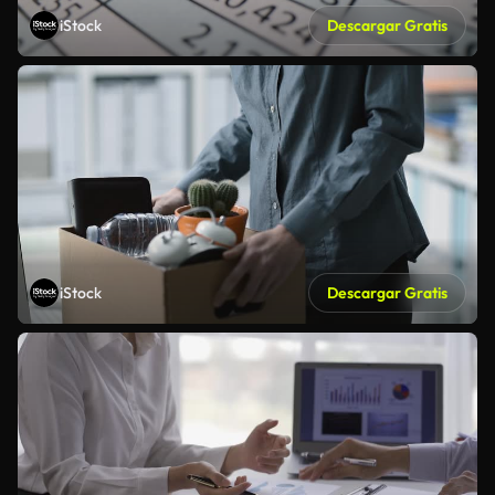
iStock
Descargar Gratis
iStock
Descargar Gratis