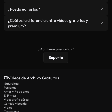
redistribuya el metraje en sí como producto
No. Ninguno de nuestros vídeos incluye marcas de
¿Puedo editarlos?
independiente.
agua. Obtendrá metraje limpio y listo para usar en
cada descarga.
Sí. Eres libre de recortar o mezclar nuestros
¿Cuál es la diferencia entre videos gratuitos y
vídeos. Solo asegúrese de que el producto final no
premium?
se redistribuya como metraje de stock básico.
Los vídeos royalty-free incluyen derechos
comerciales estándar; el contenido premium
ofrece metraje exclusivo, resolución 4K y
¿Aún tiene preguntas?
protecciones de licencia extendidas.
Soporte
Vídeos de Archivo Gratuitos
Naturaleza
Personas
Amor y Relaciones
El Fitness
Videografía aérea
Comida y bebida
Viajes
Transporte