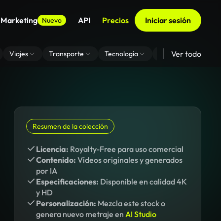
 Marketing
API
Precios
Iniciar sesión
Nuevo
Ver todo
Viajes
Transporte
Tecnología
Zoom De Fondo Virt
Resumen de la colección
Licencia:
Royalty-Free para uso comercial
Contenido:
Vídeos originales y generados
por IA
Especificaciones:
Disponible en calidad 4K
y HD
Personalización:
Mezcla este stock o
genera nuevo metraje en
AI Studio